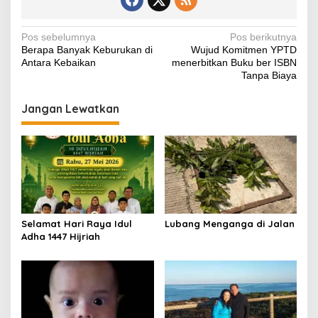
b
A
st
Li
a
o
p
n
m
Navigasi
Pos sebelumnya
Pos berikutnya
Berapa Banyak Keburukan di
Wujud Komitmen YPTD
o
p
k
pos
Antara Kebaikan
menerbitkan Buku ber ISBN
k
Tanpa Biaya
Jangan Lewatkan
Selamat Hari Raya Idul
Lubang Menganga di Jalan
Adha 1447 Hijriah