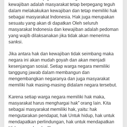
kewajiban adalah masyarakat tetap berpegang teguh
b
A
st
Li
a
dalam melakakukan kewajiban dan tetap memiliki hak
o
p
n
m
sebagai masyarakat Indonesia. Hak juga merupakan
sesuatu yang akan di dapatkan Oleh seluruh
o
p
k
masyarakat Indonesia dan kewajiban adalah pedoman
k
yang wajib dilaksanakan jika tidak akan menerima
sanksi.
Jika antara hak dan kewajiban tidak seimbang maka
negara ini akan mudah goyah dan akan menjadi
kesenjangan sosial. Setiap warga negara memiliki
tanggung jawab dalam membangun dan
mengembangkan negaranya dan juga masyarakat
memiliki hak masing-masing didalam negara tersebut.
Karena setiap warga negara memiliki hak maka,
masyarakat harus menghargai hak” orang lain. Kita
sebagai masyarakat memiliki hak, yaitu: hak
mengutarakan pendapat, hak Untuk hidup, hak untuk
mendapatkan perlindungan, hak untuk mendapatkan