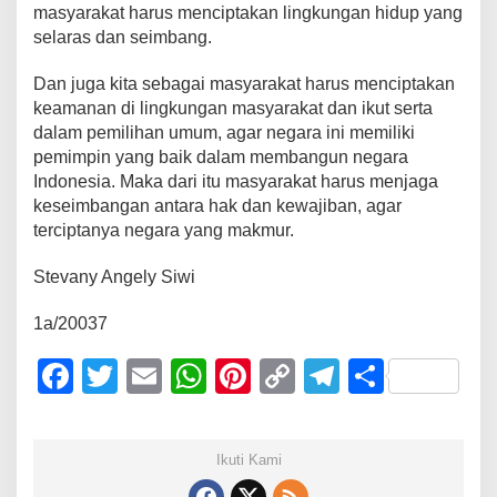
masyarakat harus menciptakan lingkungan hidup yang
selaras dan seimbang.
Dan juga kita sebagai masyarakat harus menciptakan
keamanan di lingkungan masyarakat dan ikut serta
dalam pemilihan umum, agar negara ini memiliki
pemimpin yang baik dalam membangun negara
Indonesia. Maka dari itu masyarakat harus menjaga
keseimbangan antara hak dan kewajiban, agar
terciptanya negara yang makmur.
Stevany Angely Siwi
1a/20037
F
T
E
W
Pi
C
T
S
a
wi
m
h
nt
o
el
h
c
tt
ail
at
er
p
e
ar
Ikuti Kami
e
er
s
e
y
gr
e