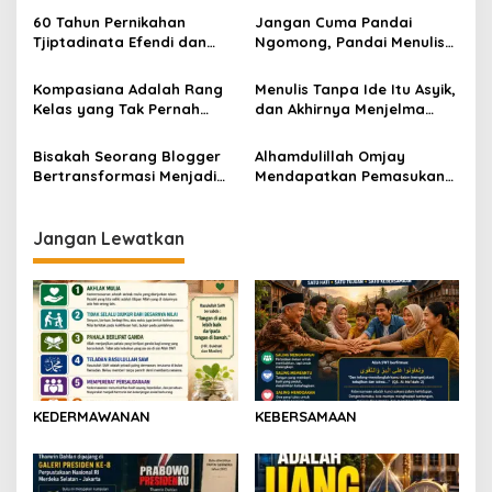
60 Tahun Pernikahan
Jangan Cuma Pandai
Tjiptadinata Efendi dan
Ngomong, Pandai Menulis
Roselina Efendi
Juga Dong!
Kompasiana Adalah Rang
Menulis Tanpa Ide Itu Asyik,
Kelas yang Tak Pernah
dan Akhirnya Menjelma
Tutup dan Anda Bisa
Menjadi Buku
Menjadi Guru Idola di
Bisakah Seorang Blogger
Alhamdulillah Omjay
Kompasiana
Bertransformasi Menjadi
Mendapatkan Pemasukan
Youtuber?
Tambahan Dari Menulis
Jangan Lewatkan
KEDERMAWANAN
KEBERSAMAAN