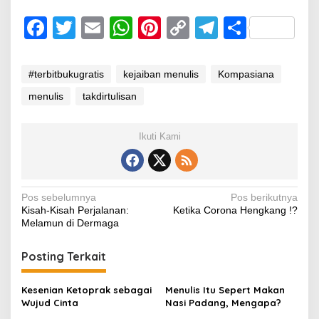
F
T
E
W
Pi
C
T
S
a
wi
m
h
nt
o
el
h
c
tt
ail
at
er
p
e
ar
#terbitbukugratis
kejaiban menulis
Kompasiana
e
er
s
e
y
gr
e
menulis
takdirtulisan
b
A
st
Li
a
o
p
n
m
Ikuti Kami
o
p
k
k
Navigasi
Pos sebelumnya
Pos berikutnya
Kisah-Kisah Perjalanan:
Ketika Corona Hengkang !?
pos
Melamun di Dermaga
Posting Terkait
Kesenian Ketoprak sebagai
Menulis Itu Sepert Makan
Wujud Cinta
Nasi Padang, Mengapa?