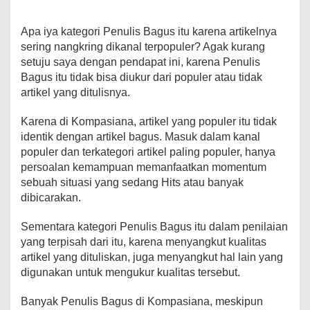
c
tt
ail
at
er
p
e
ar
e
er
s
e
y
gr
e
Apa iya kategori Penulis Bagus itu karena artikelnya
sering nangkring dikanal terpopuler? Agak kurang
b
A
st
Li
a
setuju saya dengan pendapat ini, karena Penulis
o
p
n
m
Bagus itu tidak bisa diukur dari populer atau tidak
artikel yang ditulisnya.
o
p
k
k
Karena di Kompasiana, artikel yang populer itu tidak
identik dengan artikel bagus. Masuk dalam kanal
populer dan terkategori artikel paling populer, hanya
persoalan kemampuan memanfaatkan momentum
sebuah situasi yang sedang Hits atau banyak
dibicarakan.
Sementara kategori Penulis Bagus itu dalam penilaian
yang terpisah dari itu, karena menyangkut kualitas
artikel yang dituliskan, juga menyangkut hal lain yang
digunakan untuk mengukur kualitas tersebut.
Banyak Penulis Bagus di Kompasiana, meskipun