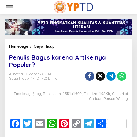
Lewati
ke
konten
Penulis
Homepage
/
Gaya Hidup
Bagus
Penulis Bagus karena Artikelnya
karena
Artikelnya
Populer?
Populer?
Ajinatha
Oktober 24, 2020
Gaya Hidup
,
YPTD
482 Dilihat
Free image/jpeg, Resolution: 1551x1600, File size: 198Kb, Clip art of
Cartoon Person Writing
F
T
E
W
Pi
C
T
S
a
wi
m
h
nt
o
el
h