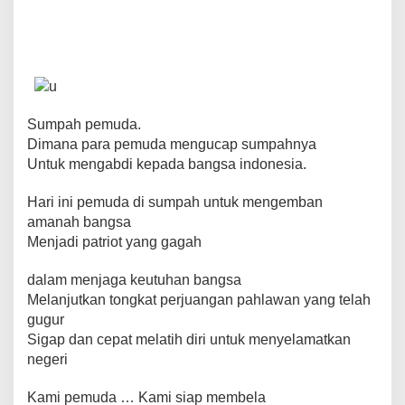
b
A
st
Li
a
o
p
n
m
o
p
k
k
Sumpah pemuda.
Dimana para pemuda mengucap sumpahnya
Untuk mengabdi kepada bangsa indonesia.
Hari ini pemuda di sumpah untuk mengemban
amanah bangsa
Menjadi patriot yang gagah
dalam menjaga keutuhan bangsa
Melanjutkan tongkat perjuangan pahlawan yang telah
gugur
Sigap dan cepat melatih diri untuk menyelamatkan
negeri
Kami pemuda … Kami siap membela