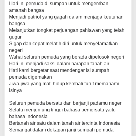
b
A
st
Li
a
Hari ini pemuda di sumpah untuk mengemban
o
p
n
m
amanah bangsa
Menjadi patriot yang gagah dalam menjaga keutuhan
o
p
k
bangsa
k
Melanjutkan tongkat perjuangan pahlawan yang telah
gugur
Sigap dan cepat melatih diri untuk menyelamatkan
negeri
Wahai seluruh pemuda yang berada dipelosok negeri
Hari ini menjadi saksi dalam harapan tanah air
Hati kami bergetar saat mendengar isi sumpah
pemuda digemakan
Jiwa-jiwa yang mati hidup kembali turut memahami
isinya
Seluruh pemuda bersatu dan berjanji padamu negeri
Selalu menjunjung tinggi bahasa pemersatu yaitu
bahasa Indonesia
Bertanah air satu dalam tanah air tercinta Indonesia
Semangat dalam dekapan janji sumpah pemuda