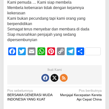
Kami pemuda … Kami siap membela
Membela kebenaran tidak dengan kejamnya
kekerasan
Kami bukan pecundang tapi kami orang yang
berpendidikan
Semagat terus menyebar dan membara di dada
Siap musnahkan penjajah yang sedang
dipersembunyian
F
T
E
W
Pi
C
T
S
a
wi
m
h
nt
o
el
h
c
tt
ail
at
er
p
e
ar
Ikuti Kami
e
er
s
e
y
gr
e
b
A
st
Li
a
o
p
n
m
Navigasi
Pos sebelumnya
Pos berikutnya
BERSAMA GENERASI MUDA
Menjajal Kecepatan Kereta
o
p
k
pos
INDONESIA YANG KUAT
Api Cepat China
k