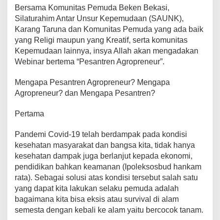
Bersama Komunitas Pemuda Beken Bekasi,
b
A
st
Li
a
Silaturahim Antar Unsur Kepemudaan (SAUNK),
o
p
n
m
Karang Taruna dan Komunitas Pemuda yang ada baik
yang Religi maupun yang Kreatif, serta komunitas
o
p
k
Kepemudaan lainnya, insya Allah akan mengadakan
k
Webinar bertema “Pesantren Agropreneur”.
Mengapa Pesantren Agropreneur? Mengapa
Agropreneur? dan Mengapa Pesantren?
Pertama
Pandemi Covid-19 telah berdampak pada kondisi
kesehatan masyarakat dan bangsa kita, tidak hanya
kesehatan dampak juga berlanjut kepada ekonomi,
pendidikan bahkan keamanan (Ipoleksosbud hankam
rata). Sebagai solusi atas kondisi tersebut salah satu
yang dapat kita lakukan selaku pemuda adalah
bagaimana kita bisa eksis atau survival di alam
semesta dengan kebali ke alam yaitu bercocok tanam.