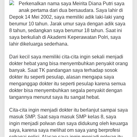
b
A
st
Li
a
Perkenalkan nama saya Meirita Diana Putri saya
o
p
n
m
anak pertama dari dua bersaudara. Saya lahir di
Depok 14 Mei 2002, saya memiliki adik laki-laki yang
o
p
k
berumur 10 tahun. Jarak umur saya dengan adik saya
k
8 tahun, sedangkan saya berumur 18 tahun. Saat ini
saya berkuliah di Akademi Keperawatan Polri, saya
lahir dikeluarga sederhana.
Dari kecil saya memiliki cita-cita ingin sekali menjadi
dokter hebat yang bisa menyembuhkan penyakit orang
banyak. Saat TK pandangan saya terhadap sosok
dokter itu seperti pesulap, alasan mengapa saya
menganggap dokter itu seperti pesulap karena semua
dokter bisa menyembuhkan segala penyakit dengan
tangannya menurut saya itu sangat hebat.
Cita-cita ingin menjadi dokter itu berlanjut sampai saya
masuk SMP. Saat saya masuk SMP kelas 8, saya
ingin menjadi polwan dan saya didukung oleh keuarga
saya, karena saya melihat om saya yang berprofesi
sebagai polisi. Alasan saya ingin menjadi polwan itu