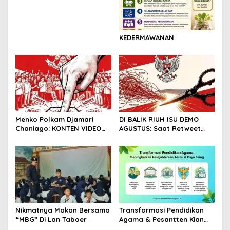
KEDERMAWANAN
Menko Polkam Djamari
DI BALIK RIUH ISU DEMO
Chaniago: KONTEN VIDEO
AGUSTUS: Saat Retweet
DEMONSTRASI TERSEBAR
Lebih Banyak dari
ADALAH HOAKS
Pendapat
Nikmatnya Makan Bersama
Transformasi Pendidikan
“MBG” Di Lan Taboer
Agama & Pesantten Kian
Unggul & Berdaya Saing