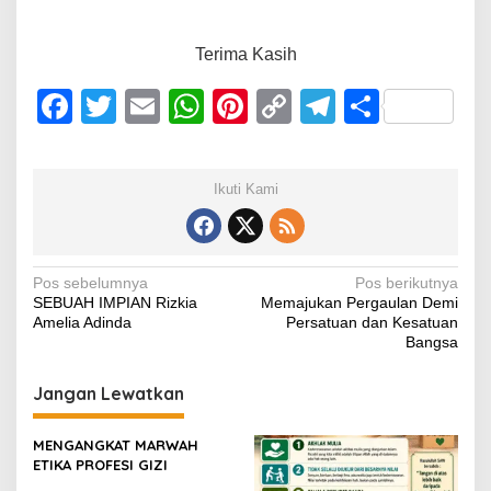
Terima Kasih
F
T
E
W
Pi
C
T
S
a
wi
m
h
nt
o
el
h
c
tt
ail
at
er
p
e
ar
Ikuti Kami
e
er
s
e
y
gr
e
b
A
st
Li
a
o
p
n
m
Navigasi
Pos sebelumnya
Pos berikutnya
SEBUAH IMPIAN Rizkia
Memajukan Pergaulan Demi
o
p
k
pos
Amelia Adinda
Persatuan dan Kesatuan
k
Bangsa
Jangan Lewatkan
MENGANGKAT MARWAH
ETIKA PROFESI GIZI