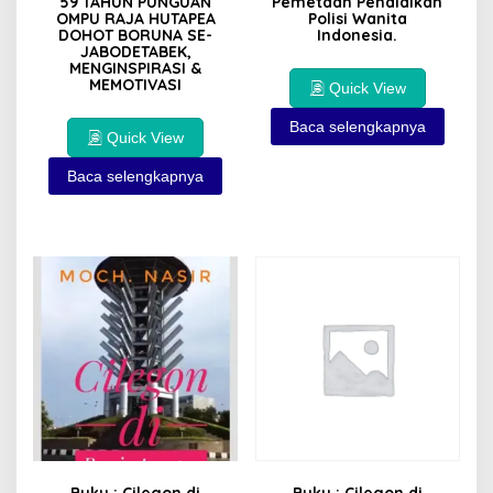
59 TAHUN PUNGUAN
Pemetaan Pendidikan
OMPU RAJA HUTAPEA
Polisi Wanita
DOHOT BORUNA SE-
Indonesia.
JABODETABEK,
MENGINSPIRASI &
MEMOTIVASI
Quick View
Baca selengkapnya
Quick View
Baca selengkapnya