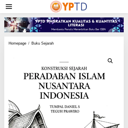
Lewati
ke
konten
Konstruksi
Homepage
/
Buku Sejarah
Sejarah
Peradaban
Islam
Nusantara
Indonesia