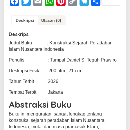
F
T
E
W
Pi
C
T
S
a
wi
m
h
nt
o
el
h
c
tt
ail
at
er
p
e
ar
Deskripsi
Ulasan (0)
e
er
s
e
y
gr
e
Deskripsi
b
A
st
Li
a
Judul Buku : Konstruksi Sejarah Peradaban
o
p
n
m
Islam Nusantara Indonesia
o
p
k
Penulis : Tumpal Daniel S, Teguh Prawiro
k
Deskripsi Fisik : 200 hlm.; 21 cm
Tahun Terbit : 2026
Tempat Terbit : Jakarta
Abstraksi Buku
Buku ini menguraian sangat lengkap tentang
konstruksi sejarah peradaban Islam Nusantara,
Indonesia, mulai dari masa pramasuk Islam,