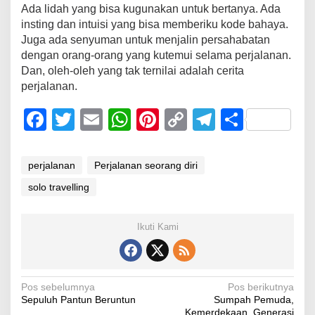
Ada lidah yang bisa kugunakan untuk bertanya. Ada
insting dan intuisi yang bisa memberiku kode bahaya.
Juga ada senyuman untuk menjalin persahabatan
dengan orang-orang yang kutemui selama perjalanan.
Dan, oleh-oleh yang tak ternilai adalah cerita
perjalanan.
F
T
E
W
Pi
C
T
S
a
wi
m
h
nt
o
el
h
c
tt
ail
at
er
p
e
ar
perjalanan
Perjalanan seorang diri
e
er
s
e
y
gr
e
solo travelling
b
A
st
Li
a
o
p
n
m
Ikuti Kami
o
p
k
k
Navigasi
Pos sebelumnya
Pos berikutnya
Sepuluh Pantun Beruntun
Sumpah Pemuda,
pos
Kemerdekaan, Generasi