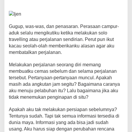
c
tt
ail
at
er
p
e
ar
e
er
s
e
y
gr
e
b
A
st
Li
a
Gugup, was-was, dan penasaran. Perasaan campur-
o
p
n
m
aduk selalu mengikutiku ketika melakukan solo
travelling atau perjalanan sendirian. Perut pun ikut
o
p
k
kacau seolah-olah memberikanku alasan agar aku
k
membatalkan perjalanan.
Melakukan perjalanan seorang diri memang
membuatku cemas sebelum dan selama perjalanan
tersebut. Pertanyaan-pertanyaan muncul. Apakah
masih ada angkutan jam segitu? Bagaimana caranya
aku menuju pelabuhan itu? Lalu bagaimana jika aku
tidak menemukan penginapan di situ?
Apakah aku tak melakukan persiapan sebelumnya?
Tentunya sudah. Tapi tak semua informasi tersedia di
dunia maya. Informasi yang ada bisa jadi sudah
usang. Aku harus siap dengan perubahan rencana