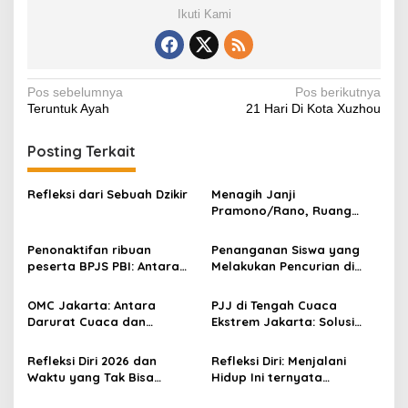
b
A
st
Li
a
Ikuti Kami
o
p
n
m
o
p
k
Navigasi
Pos sebelumnya
Pos berikutnya
k
Teruntuk Ayah
21 Hari Di Kota Xuzhou
pos
Posting Terkait
Refleksi dari Sebuah Dzikir
Menagih Janji
Pramono/Rano, Ruang
Kelas Dijadikan Parkir
Motor, Siswa SD Tunas
Penonaktifan ribuan
Penanganan Siswa yang
Karya 3 Belajar di Emperan
peserta BPJS PBI: Antara
Melakukan Pencurian di
Validasi Data dan Hak
Sekolah
Dasar Kesehatan Warga
OMC Jakarta: Antara
PJJ di Tengah Cuaca
Darurat Cuaca dan
Ekstrem Jakarta: Solusi
Akuntabilitas Anggaran Rp
Adaptif atau Krisis Baru
31 Miliar
Pendidikan?
Refleksi Diri 2026 dan
Refleksi Diri: Menjalani
Waktu yang Tak Bisa
Hidup Ini ternyata
Menunggu
Sederhana