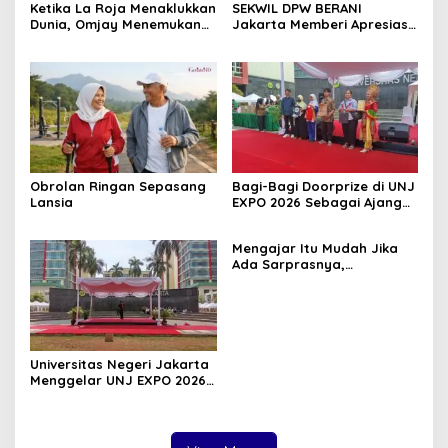
Ketika La Roja Menaklukkan
SEKWIL DPW BERANI
Dunia, Omjay Menemukan
Jakarta Memberi Apresiasi
Makna Kemenangan yang
untuk DPC BERANI Jakarta
Sesungguhnya
Barat Dalam RAKORWIL
BERANI Jakarta
Obrolan Ringan Sepasang
Bagi-Bagi Doorprize di UNJ
Lansia
EXPO 2026 Sebagai Ajang
Inovasi, Kreativitas, dan
Kolaborasi Sivitas
Mengajar Itu Mudah Jika
Akademika
Ada Sarprasnya,
Benarkah?
Universitas Negeri Jakarta
Menggelar UNJ EXPO 2026
di Kampus A, Dalam
Rangka Dies Natalis UNJ
ke-62