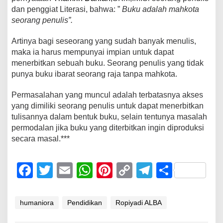
dan penggiat Literasi, bahwa: ”
Buku adalah mahkota
seorang penulis”.
Artinya
bagi seseorang yang sudah banyak menulis,
maka ia harus mempunyai impian untuk dapat
menerbitkan sebuah buku. Seorang penulis yang tidak
punya buku ibarat seorang raja tanpa mahkota.
Permasalahan yang muncul adalah terbatasnya akses
yang dimiliki seorang penulis untuk dapat menerbitkan
tulisannya dalam bentuk buku, selain tentunya masalah
permodalan jika buku yang diterbitkan ingin diproduksi
secara masal.***
F
T
E
W
Pi
C
T
S
a
wi
m
h
nt
o
el
h
c
tt
ail
at
er
p
e
ar
humaniora
Pendidikan
Ropiyadi ALBA
e
er
s
e
y
gr
e