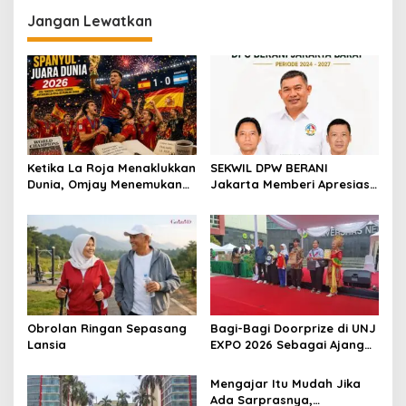
Jangan Lewatkan
Ketika La Roja Menaklukkan
SEKWIL DPW BERANI
Dunia, Omjay Menemukan
Jakarta Memberi Apresiasi
Makna Kemenangan yang
untuk DPC BERANI Jakarta
Sesungguhnya
Barat Dalam RAKORWIL
BERANI Jakarta
Obrolan Ringan Sepasang
Bagi-Bagi Doorprize di UNJ
Lansia
EXPO 2026 Sebagai Ajang
Inovasi, Kreativitas, dan
Kolaborasi Sivitas
Mengajar Itu Mudah Jika
Akademika
Ada Sarprasnya,