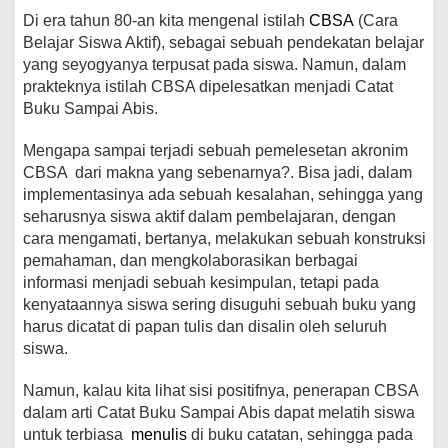
Di era tahun 80-an kita mengenal istilah
CBSA
(Cara
b
A
st
Li
a
Belajar Siswa Aktif), sebagai sebuah pendekatan belajar
o
p
n
m
yang seyogyanya terpusat pada siswa. Namun, dalam
prakteknya istilah CBSA dipelesatkan menjadi Catat
o
p
k
Buku Sampai Abis.
k
Mengapa sampai terjadi sebuah pemelesetan akronim
CBSA dari makna yang sebenarnya?. Bisa jadi, dalam
implementasinya ada sebuah kesalahan, sehingga yang
seharusnya siswa aktif dalam pembelajaran, dengan
cara mengamati, bertanya, melakukan sebuah konstruksi
pemahaman, dan mengkolaborasikan berbagai
informasi menjadi sebuah kesimpulan, tetapi pada
kenyataannya siswa sering disuguhi sebuah buku yang
harus dicatat di papan tulis dan disalin oleh seluruh
siswa.
Namun, kalau kita lihat sisi positifnya, penerapan CBSA
dalam arti Catat Buku Sampai Abis dapat melatih siswa
untuk terbiasa
menulis
di buku catatan, sehingga pada