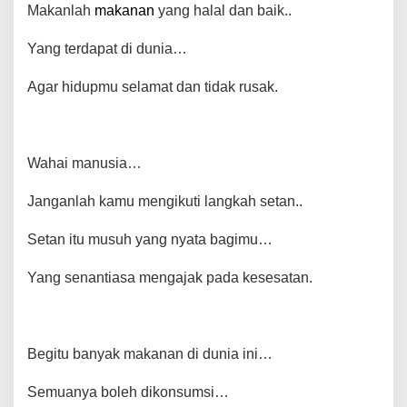
b
A
st
Li
a
Makanlah
makanan
yang halal dan baik..
o
p
n
m
Yang terdapat di dunia…
o
p
k
k
Agar hidupmu selamat dan tidak rusak.
Wahai manusia…
Janganlah kamu mengikuti langkah setan..
Setan itu musuh yang nyata bagimu…
Yang senantiasa mengajak pada kesesatan.
Begitu banyak makanan di dunia ini…
Semuanya boleh dikonsumsi…