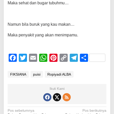
Maka sehat dan bugar tubuhmu…
Namun bila buruk yang kau makan…
Maka penyakit yang akan menimpamu.
F
T
E
W
Pi
C
T
S
a
wi
m
h
nt
o
el
h
c
tt
ail
at
er
p
e
ar
FIKSIANA
puisi
Ropiyadi ALBA
e
er
s
e
y
gr
e
b
A
st
Li
a
Ikuti Kami
o
p
n
m
o
p
k
Navigasi
Pos sebelumnya
Pos berikutnya