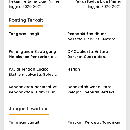
k
Pekan Pertama Liga Primer
Pekan Kedua Liga Primer
pos
Inggris 2020-2021
Inggris 2020-2021
Posting Terkait
Tangisan Langit
Penonaktifan ribuan
peserta BPJS PBI: Antara
Validasi Data dan Hak
Dasar Kesehatan Warga
Penanganan Siswa yang
OMC Jakarta: Antara
Melakukan Pencurian di
Darurat Cuaca dan
Sekolah
Akuntabilitas Anggaran Rp
31 Miliar
PJJ di Tengah Cuaca
Hijriah
Ekstrem Jakarta: Solusi
Adaptif atau Krisis Baru
Pendidikan?
Kebangkitan Nasional VS
Bangkitlah Wahai Para
Kebangkitan Islam : Dua
Pelajar! (Sebuah Refleksi
Arus Besar, Satu Tujuan
Hari Kebangkitan Nasional)
Indonesia Merdeka
Jangan Lewatkan
Tangisan Langit
Pasukan Perawat Tanaman