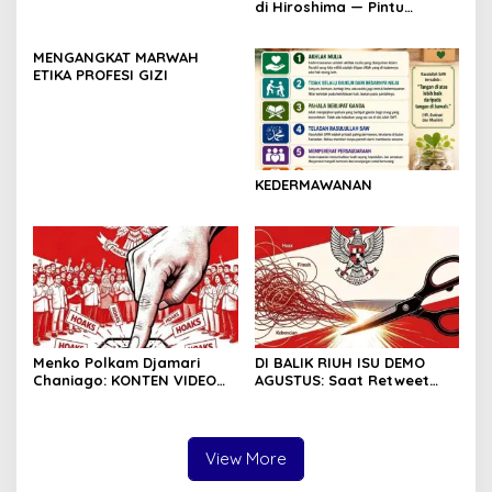
di Hiroshima — Pintu
Gerbang Kemerdekaan
Indonesia
MENGANGKAT MARWAH
ETIKA PROFESI GIZI
KEDERMAWANAN
Menko Polkam Djamari
DI BALIK RIUH ISU DEMO
Chaniago: KONTEN VIDEO
AGUSTUS: Saat Retweet
DEMONSTRASI TERSEBAR
Lebih Banyak dari
ADALAH HOAKS
Pendapat
View More