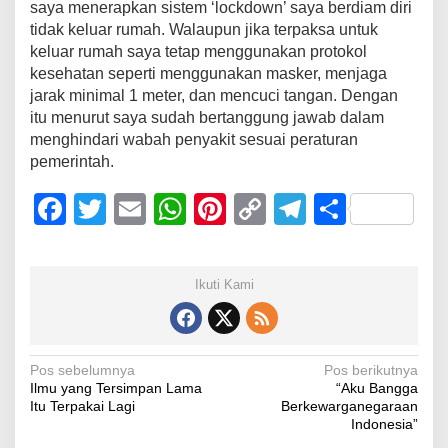
saya menerapkan sistem ‘lockdown’ saya berdiam diri
tidak keluar rumah. Walaupun jika terpaksa untuk
keluar rumah saya tetap menggunakan protokol
kesehatan seperti menggunakan masker, menjaga
jarak minimal 1 meter, dan mencuci tangan. Dengan
itu menurut saya sudah bertanggung jawab dalam
menghindari wabah penyakit sesuai peraturan
pemerintah.
F
T
E
W
Pi
C
T
S
a
wi
m
h
nt
o
el
h
c
tt
ail
at
er
p
e
ar
Ikuti Kami
e
er
s
e
y
gr
e
b
A
st
Li
a
o
p
n
m
Navigasi
Pos sebelumnya
Pos berikutnya
Ilmu yang Tersimpan Lama
“Aku Bangga
o
p
k
pos
Itu Terpakai Lagi
Berkewarganegaraan
k
Indonesia”