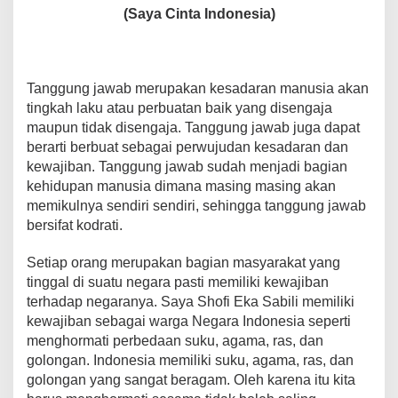
(Saya Cinta Indonesia)
b
A
st
Li
a
o
p
n
m
o
p
k
Tanggung jawab merupakan kesadaran manusia akan
k
tingkah laku atau perbuatan baik yang disengaja
maupun tidak disengaja. Tanggung jawab juga dapat
berarti berbuat sebagai perwujudan kesadaran dan
kewajiban. Tanggung jawab sudah menjadi bagian
kehidupan manusia dimana masing masing akan
memikulnya sendiri sendiri, sehingga tanggung jawab
bersifat kodrati.
Setiap orang merupakan bagian masyarakat yang
tinggal di suatu negara pasti memiliki kewajiban
terhadap negaranya. Saya Shofi Eka Sabili memiliki
kewajiban sebagai warga Negara Indonesia seperti
menghormati perbedaan suku, agama, ras, dan
golongan. Indonesia memiliki suku, agama, ras, dan
golongan yang sangat beragam. Oleh karena itu kita