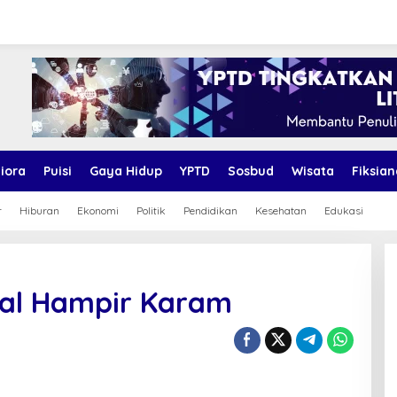
iora
Puisi
Gaya Hidup
YPTD
Sosbud
Wisata
Fiksian
r
Hiburan
Ekonomi
Politik
Pendidikan
Kesehatan
Edukasi
al Hampir Karam