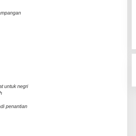
rampangan
t untuk negri
h
di penantian