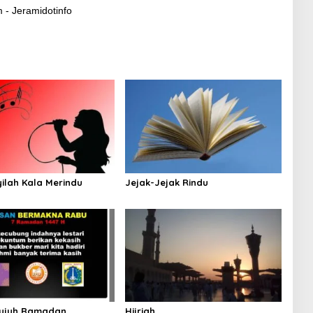
 - Jeramidotinfo
ilah Kala Merindu
Jejak-Jejak Rindu
Tujuh Ramadan
Hijriah