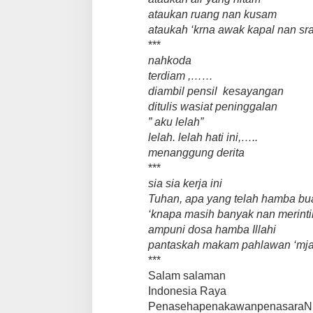
ataukan ruang nan kusam
ataukah ‘krna awak kapal nan s
***
nahkoda
terdiam ,……
diambil pensil kesayangan
ditulis wasiat peninggalan
” aku lelah”
lelah. lelah hati ini,…..
menanggung derita
***
sia sia kerja ini
Tuhan, apa yang telah hamba bua
‘knapa masih banyak nan merinti
ampuni dosa hamba Illahi
pantaskah makam pahlawan ‘mja
***
Salam salaman
Indonesia Raya
PenasehapenakawanpenasaraN