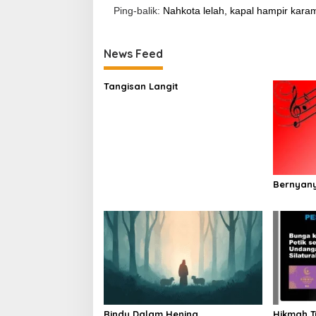
Ping-balik:
Nahkota lelah, kapal hampir karam
News Feed
Tangisan Langit
Bernyany
Rindu Dalam Hening
Hikmah 