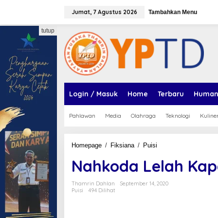
Lewati
Jumat, 7 Agustus 2026
ke
Tambahkan Menu
konten
tutup
Login / Masuk
Home
Terbaru
Human
Pahlawan
Media
Olahraga
Teknologi
Kuline
Nahkoda
Homepage
/
Fiksiana
/
Puisi
Lelah
Nahkoda Lelah Kap
Kapal
Hampir
Karam
Thamrin Dahlan
September 14, 2020
Puisi
494 Dilihat