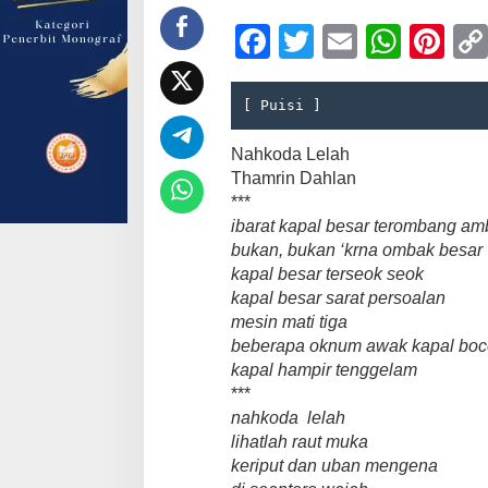
F
T
E
W
Pi
a
wi
m
h
nt
c
tt
ail
at
er
[ Puisi ]
e
er
s
e
Nahkoda Lelah
b
A
st
Thamrin Dahlan
***
o
p
ibarat kapal besar terombang am
o
p
bukan, bukan ‘krna ombak besar
kapal besar terseok seok
k
kapal besar sarat persoalan
mesin mati tiga
beberapa oknum awak kapal boc
kapal hampir tenggelam
***
nahkoda lelah
lihatlah raut muka
keriput dan uban mengena