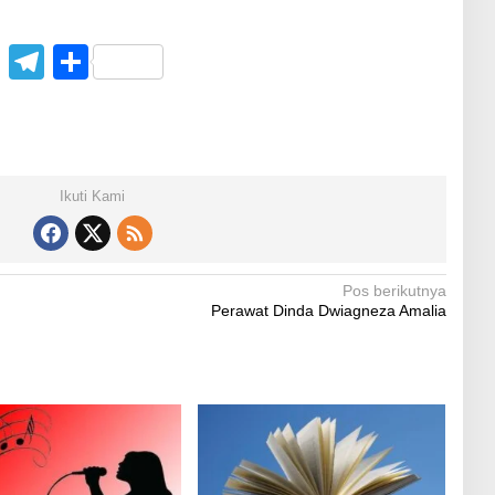
C
T
S
o
el
h
p
e
ar
y
gr
e
Li
a
Ikuti Kami
n
m
k
Pos berikutnya
Perawat Dinda Dwiagneza Amalia