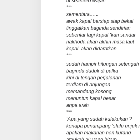
di seantero wajah
***
sementara,…..
awak kapal bersiap siap bekal
tinggalkan baginda sendirian
sebentar lagi kapal ‘kan sandar
nakhoda akan akhiri masa laut
kapal akan didaratkan
***
sudah hampir hitungan setengah
baginda duduk di palka
kini di tengah perjalanan
terdiam di anjungan
memandang kosong
menuntun kapal besar
anpa arah
***
‘Apa yang sudah kulakukan ?
kenapa penumpang ‘slalu unjuk 
apakah makanan nan kurang
ataukah air yang hitam