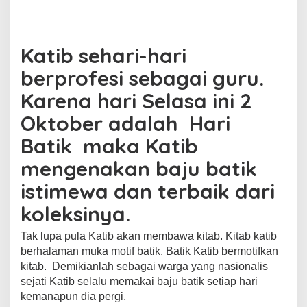
b
A
st
Li
a
o
p
n
m
o
p
k
Katib sehari-hari
k
berprofesi sebagai guru.
Karena hari Selasa ini 2
Oktober adalah Hari
Batik maka Katib
mengenakan baju batik
istimewa dan terbaik dari
koleksinya.
Tak lupa pula Katib akan membawa kitab. Kitab katib
berhalaman muka motif batik. Batik Katib bermotifkan
kitab. Demikianlah sebagai warga yang nasionalis
sejati Katib selalu memakai baju batik setiap hari
kemanapun dia pergi.