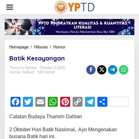
Lewati
ke
konten
Batik
Homepage
/
Hiburan
/
Humor
Kesayangan
Batik Kesayangan
Thamrin Dahlan
Oktober 2, 2020
Humor
,
Sosbud
560 Dilihat
F
T
E
W
Pi
C
T
S
a
wi
m
h
nt
o
el
h
Catatan Budaya Thamrin Dahlan
c
tt
ail
at
er
p
e
ar
e
er
s
e
y
gr
e
2 Oktober Hari Batik Nasional, Ayo Mengenakan
busana Batik hari ini.