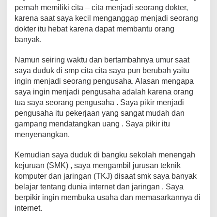
b
A
st
Li
a
pernah memiliki cita – cita menjadi seorang dokter,
o
p
n
m
karena saat saya kecil menganggap menjadi seorang
dokter itu hebat karena dapat membantu orang
o
p
k
banyak.
k
Namun seiring waktu dan bertambahnya umur saat
saya duduk di smp cita cita saya pun berubah yaitu
ingin menjadi seorang pengusaha. Alasan mengapa
saya ingin menjadi pengusaha adalah karena orang
tua saya seorang pengusaha . Saya pikir menjadi
pengusaha itu pekerjaan yang sangat mudah dan
gampang mendatangkan uang . Saya pikir itu
menyenangkan.
Kemudian saya duduk di bangku sekolah menengah
kejuruan (SMK) , saya mengambil jurusan teknik
komputer dan jaringan (TKJ) disaat smk saya banyak
belajar tentang dunia internet dan jaringan . Saya
berpikir ingin membuka usaha dan memasarkannya di
internet.