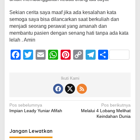
Sekian cerita saya maaf jika ada kesalahan kata
semoga saya bisa dilancarkan saat berkuliah dan
menjadi seorang perawat yang amanah dan
membantu pasien dengan senang hati tanpa ada kata
lelah . Amin
F
T
E
W
Pi
C
T
S
a
wi
m
h
nt
o
el
h
c
tt
ail
at
er
p
e
ar
Ikuti Kami
e
er
s
e
y
gr
e
b
A
st
Li
a
o
p
n
m
Navigasi
Pos sebelumnya
Pos berikutnya
Impian Leady Yuniar Afifah
Melalui 4 Lobang Melihat
o
p
k
pos
Keindahan Dunia
k
Jangan Lewatkan