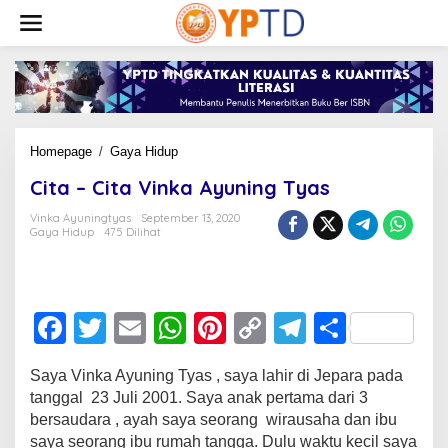
Lewati
ke
konten
Cita
Homepage
/
Gaya Hidup
-
Cita – Cita Vinka Ayuning Tyas
Cita
Vinka
Vinka Ayuningtyas
September 13, 2020
Ayuning
Gaya Hidup
475 Dilihat
Tyas
F
T
E
W
Pi
C
T
S
a
wi
m
h
nt
o
el
h
Saya Vinka Ayuning Tyas , saya lahir di Jepara pada
c
tt
ail
at
er
p
e
ar
tanggal 23 Juli 2001. Saya anak pertama dari 3
e
er
s
e
y
gr
e
bersaudara , ayah saya seorang wirausaha dan ibu
saya seorang ibu rumah tangga. Dulu waktu kecil saya