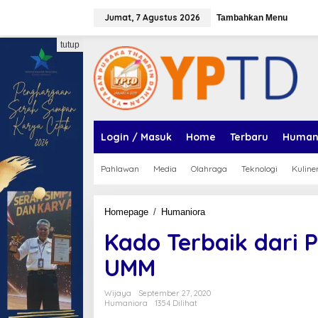
Lewati
Jumat, 7 Agustus 2026
ke
Tambahkan Menu
konten
tutup
Login / Masuk
Home
Terbaru
Human
Pahlawan
Media
Olahraga
Teknologi
Kuline
Kado
Homepage
/
Humaniora
Terbaik
Kado Terbaik dari 
dari
Pak
UMM
Menteri
Muhajir
dan
Wijaya
September 27, 2020
UMM
Humaniora
1354 Dilihat