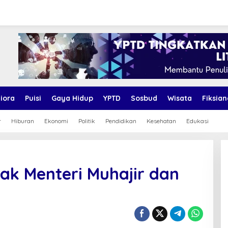
iora
Puisi
Gaya Hidup
YPTD
Sosbud
Wisata
Fiksian
r
Hiburan
Ekonomi
Politik
Pendidikan
Kesehatan
Edukasi
Pak Menteri Muhajir dan