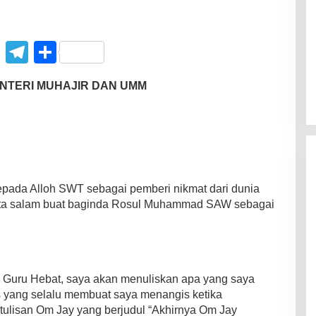
C
T
S
o
el
h
ENTERI MUHAJIR DAN UMM
p
e
ar
y
gr
e
Li
a
n
m
k
kepada Alloh SWT sebagai pemberi nikmat dari dunia
erta salam buat baginda Rosul Muhammad SAW sebagai
 Guru Hebat, saya akan menuliskan apa yang saya
yang selalu membuat saya menangis ketika
tulisan Om Jay yang berjudul “Akhirnya Om Jay