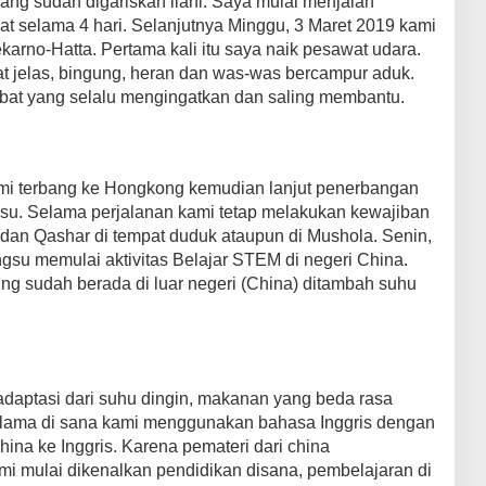
yang sudah digariskan ilahi. Saya mulai menjalan
at selama 4 hari. Selanjutnya Minggu, 3 Maret 2019 kami
arno-Hatta. Pertama kali itu saya naik pesawat udara.
at jelas, bingung, heran dan was-was bercampur aduk.
bat yang selalu mengingatkan dan saling membantu.
mi terbang ke Hongkong kemudian lanjut penerbangan
ngsu. Selama perjalanan kami tetap melakukan kewajiban
dan Qashar di tempat duduk ataupun di Mushola. Senin,
gsu memulai aktivitas Belajar STEM di negeri China.
g sudah berada di luar negeri (China) ditambah suhu
adaptasi dari suhu dingin, makanan yang beda rasa
lama di sana kami menggunakan bahasa Inggris dengan
hina ke Inggris. Karena pemateri dari china
 mulai dikenalkan pendidikan disana, pembelajaran di