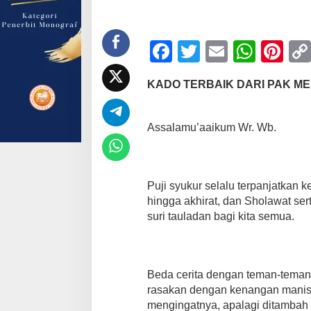
F
T
E
W
Pi
a
wi
m
h
nt
KADO TERBAIK DARI PAK M
c
tt
ail
at
er
e
er
s
e
Assalamu’aaikum Wr. Wb.
b
A
st
o
p
o
p
Puji syukur selalu terpanjatkan 
k
hingga akhirat, dan Sholawat s
suri tauladan bagi kita semua.
Beda cerita dengan teman-teman
rasakan dengan kenangan manis 
mengingatnya, apalagi ditambah 