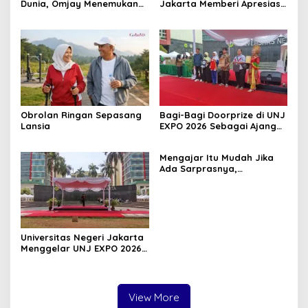
Dunia, Omjay Menemukan
Jakarta Memberi Apresiasi
Makna Kemenangan yang
untuk DPC BERANI Jakarta
Sesungguhnya
Barat Dalam RAKORWIL
BERANI Jakarta
Obrolan Ringan Sepasang
Bagi-Bagi Doorprize di UNJ
Lansia
EXPO 2026 Sebagai Ajang
Inovasi, Kreativitas, dan
Kolaborasi Sivitas
Mengajar Itu Mudah Jika
Akademika
Ada Sarprasnya,
Benarkah?
Universitas Negeri Jakarta
Menggelar UNJ EXPO 2026
di Kampus A, Dalam
Rangka Dies Natalis UNJ
ke-62
View More