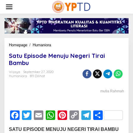
Lewati
ke
konten
Satu
Homepage
/
Humaniora
Episode
Satu Episode Menuju Negeri Tirai
Menuju
Negeri
Bambu
Tirai
Bambu
Wijaya
September 27, 2020
Humaniora
811 Dilihat
mutia Rahmah
F
T
E
W
Pi
C
T
S
a
wi
m
h
nt
o
el
h
SATU EPISODE MENUJU NEGERI TIRAI BAMBU