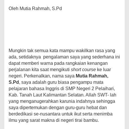
c
tt
ail
at
er
p
e
ar
e
er
s
e
y
gr
e
Oleh Mutia Rahmah, S.Pd
b
A
st
Li
a
o
p
n
m
o
p
k
k
Mungkin tak semua kata mampu wakilkan rasa yang
ada, setidaknya pengalaman saya yang sederhana ini
dapat memberi warna pada rangkaian kenangan
perjalanan kita saat mengikuti
short course
ke luar
negeri. Perkenalkan, nama saya
Mutia Rahmah,
S.Pd
, saya adalah guru biasa pengampu mata
pelajaran bahasa Inggris di SMP Negeri 2 Pelaihari,
Kab. Tanah Laut Kalimantan Selatan. Allah SWT- lah
yang menganugerahkan karunia indahnya sehingga
saya dipertemukan dengan guru-guru hebat dan
berdedikasi se-nusantara untuk ikut serta menimba
ilmu yang sarat makna di negeri tirai bambu.