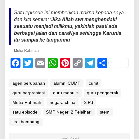
Satu episode ini memberikan makna kepada saya
dan kita semua:
‘Jika Allah swt menghendaki
sesuatu menjadi milikmu, yakinlah pasti ada
berbagai jalan dan caraNya sehingga Karunia
itu sampai ke tanganmu’
Mutia Rahmah
F
T
E
W
Pi
C
T
S
a
wi
m
h
nt
o
el
h
c
tt
ail
at
er
p
e
ar
agen perubahan
alumni CUMT
cumt
e
er
s
e
y
gr
e
guru berprestasi
guru menulis
guru penggerak
b
A
st
Li
a
Mutia Rahmah
negara china
S.Pd
o
p
n
m
satu episode
SMP Negeri 2 Pelaihari
stem
o
p
k
tirai bambang
k