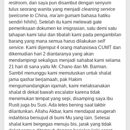
restroom
, dan saya pun disambut dengan senyum
tulus seorang wanita yang menjadi
cleaning service
(
welcome to China, ma’am
gumam bahasa hatiku
sendiri hihihi). Setelah itu kami melewati gate
pemeriksaan dokumen ke imigrasian, satu demi satu
tahapan kami lalui dan tibalah kami pada pengambilan
barang yang mana semua harus dilakukan
self
service.
Kami dijemput 4 orang mahasiswa CUMT dan
dikemudian hari 2 diantaranya yang akan
mendampingi sekaligus menjadi sahabat kami selama
21 hari di sana yaitu Mr. Chano dan Mr. Barman.
Sambil menunggu kami memutuskan untuk shalat
jama qashar berjamaah, pak Hakim
mengumandangkan iqamah, kami melaksanakan
shalat di dekat bawah escalator karena tidak
menemukan tempat yang sepi, disamping saya ibu
Rusti juga bu Susi. Ada tetes bening saat takbir
dilantunkan. Allahu Akbar, kami mendapat anugerah
indahbisa bersujud di bumi Mu yang lain. Selesai
shalat kami bergegas menuju bis, jarak yang tidak