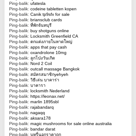
Ping-balik:
ufatesla
Ping-balik:
codeine tabletten kopen
Ping-balik:
Canik tp9sfx for sale
Ping-balik:
briansclub cards
Ping-balik:
ที่พักจันทบุรี
Ping-balik:
buy shotguns online
Ping-balik:
Locksmith Greenfield CA
Ping-balik:
ตกแต่งภายในหาดใหญ่
Ping-balik:
apps that pay cash
Ping-balik:
oxandrolone 10mg
Ping-balik:
ลูกโป่งวันเกิด
Ping-balik:
Nord 2 Coil
Ping-balik:
outcall massage Bangkok
Ping-balik:
สมัครสมาชิกyehyeh
Ping-balik:
วิธีเล่น บาคาร่า
Ping-balik:
บาคารา
Ping-balik:
locksmith Nederland
Ping-balik:
https://leonax.net/
Ping-balik:
marlin 1895sbl
Ping-balik:
rajabandarq
Ping-balik:
nagaqq
Ping-balik:
aksara178
Ping-balik:
magic mushrooms for sale online australia
Ping-balik:
bandar darat
Ping-balik:
บุหรี่นอกราคาถูก