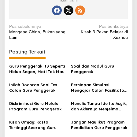
Ikuti Kami
Navigasi
Pos sebelumnya
Pos berikutnya
Mengapa China, Bukan yang
Kisah 3 Pekan Belajar di
pos
Lain
Xuzhou
Posting Terkait
Guru Penggerak Itu Seperti
Soal dan Modul Guru
Hidup Segan, Mati Tak Mau
Penggerak
Inilah Bocoran Soal Tes
Persiapan Simulasi
Calon Guru Penggerak
Mengajar Calon Fasilitator
Guru Penggerak
Diskriminasi Guru Melalui
Menulis Tanpa Ide Itu Asyik,
Program Guru Penggerak
dan Akhirnya Menjelma
Menjadi Buku
Kisah Omjay: Kasta
Jangan Mau Ikut Program
Tertinggi Seorang Guru
Pendidikan Guru Penggerak