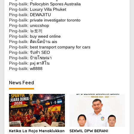
Ping-balik:
Psilocybin Spores Australia
Ping-balik:
Luxury Villa Phuket
Ping-balik:
DEWAJITU
Ping-balik:
private investigator toronto
Ping-balik:
uniccshop
Ping-balik:
뉴토끼
Ping-balik:
buy weed online
Ping-balik:
ติดเน็ตบ้าน ais
Ping-balik:
best transport company for cars
Ping-balik:
รับทำ SEO
Ping-balik:
ป้ายโฆษณา
Ping-balik:
pxj คาสิโน
Ping-balik:
w8888
News Feed
Ketika La Roja Menaklukkan
SEKWIL DPW BERANI