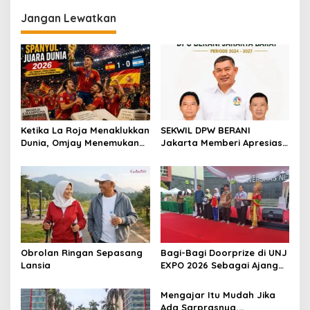
Jangan Lewatkan
Ketika La Roja Menaklukkan
SEKWIL DPW BERANI
Dunia, Omjay Menemukan
Jakarta Memberi Apresiasi
Makna Kemenangan yang
untuk DPC BERANI Jakarta
Sesungguhnya
Barat Dalam RAKORWIL
BERANI Jakarta
Obrolan Ringan Sepasang
Bagi-Bagi Doorprize di UNJ
Lansia
EXPO 2026 Sebagai Ajang
Inovasi, Kreativitas, dan
Kolaborasi Sivitas
Mengajar Itu Mudah Jika
Akademika
Ada Sarprasnya,