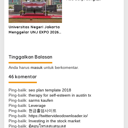
Benarkah?
Universitas Negeri Jakarta
Menggelar UNJ EXPO 2026
di Kampus A, Dalam
Rangka Dies Natalis UNJ
ke-62
Tinggalkan Balasan
Anda harus
masuk
untuk berkomentar.
46 komentar
Ping-balik:
seo plan template 2018
Ping-balik:
therapy for self-esteem in austin tx
Ping-balik:
sarms kaufen
Ping-balik:
Leverage
Ping-balik:
현금홀덤사이트
Ping-balik:
https://twittervideodownloader.io/
Ping-balik:
Investing in the stock market
Ping-balik:
ตู้คอนโทรลสเเตนเลส