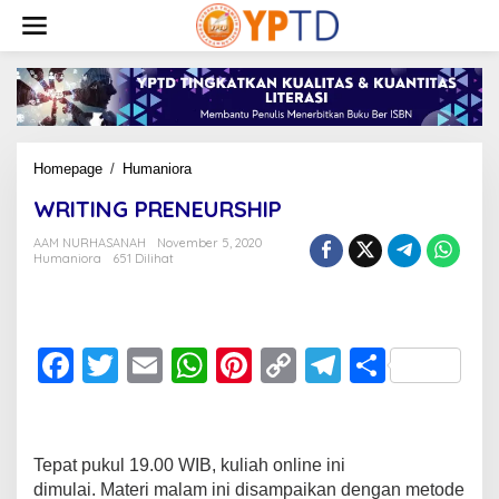
Lewati
ke
konten
WRITING
Homepage
/
Humaniora
PRENEURSHIP
WRITING PRENEURSHIP
AAM NURHASANAH
November 5, 2020
Humaniora
651 Dilihat
F
T
E
W
Pi
C
T
S
a
wi
m
h
nt
o
el
h
c
tt
ail
at
er
p
e
ar
e
er
s
e
y
gr
e
Tepat pukul 19.00 WIB, kuliah online ini
dimulai. Materi malam ini disampaikan dengan metode