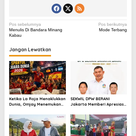
e
er
s
e
y
gr
e
b
A
st
Li
a
o
p
n
m
Navigasi
Pos sebelumnya
Pos berikutnya
Menulis Di Bandara Minang
Mode Terbang
o
p
k
pos
Kabau
k
Jangan Lewatkan
Ketika La Roja Menaklukkan
SEKWIL DPW BERANI
Dunia, Omjay Menemukan
Jakarta Memberi Apresiasi
Makna Kemenangan yang
untuk DPC BERANI Jakarta
Sesungguhnya
Barat Dalam RAKORWIL
BERANI Jakarta