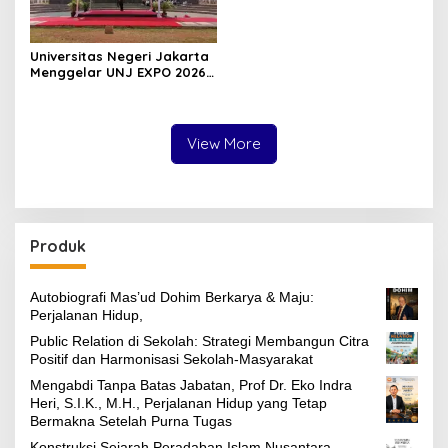
Universitas Negeri Jakarta
Menggelar UNJ EXPO 2026
di Kampus A, Dalam
Rangka Dies Natalis UNJ
ke-62
View More
Produk
Autobiografi Mas’ud Dohim Berkarya & Maju:
Perjalanan Hidup,
Public Relation di Sekolah: Strategi Membangun Citra
Positif dan Harmonisasi Sekolah-Masyarakat
Mengabdi Tanpa Batas Jabatan, Prof Dr. Eko Indra
Heri, S.I.K., M.H., Perjalanan Hidup yang Tetap
Bermakna Setelah Purna Tugas
Konstruksi Sejarah Peradaban Islam Nusantara