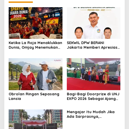
Ketika La Roja Menaklukkan
SEKWIL DPW BERANI
Dunia, Omjay Menemukan
Jakarta Memberi Apresiasi
Makna Kemenangan yang
untuk DPC BERANI Jakarta
Sesungguhnya
Barat Dalam RAKORWIL
BERANI Jakarta
Obrolan Ringan Sepasang
Bagi-Bagi Doorprize di UNJ
Lansia
EXPO 2026 Sebagai Ajang
Inovasi, Kreativitas, dan
Kolaborasi Sivitas
Mengajar Itu Mudah Jika
Akademika
Ada Sarprasnya,
Benarkah?