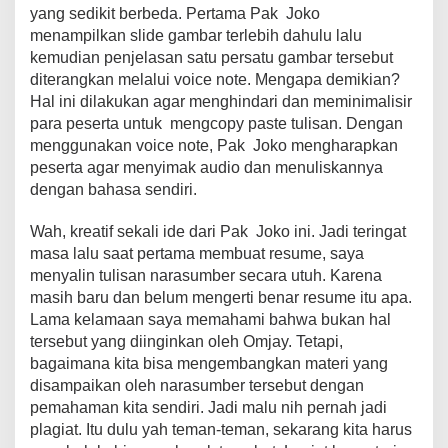
b
A
st
Li
a
yang sedikit berbeda. Pertama Pak Joko
o
p
n
m
menampilkan slide gambar terlebih dahulu lalu
kemudian penjelasan satu persatu gambar tersebut
o
p
k
diterangkan melalui voice note. Mengapa demikian?
k
Hal ini dilakukan agar menghindari dan meminimalisir
para peserta untuk mengcopy paste tulisan. Dengan
menggunakan voice note, Pak Joko mengharapkan
peserta agar menyimak audio dan menuliskannya
dengan bahasa sendiri.
Wah, kreatif sekali ide dari Pak Joko ini. Jadi teringat
masa lalu saat pertama membuat resume, saya
menyalin tulisan narasumber secara utuh. Karena
masih baru dan belum mengerti benar resume itu apa.
Lama kelamaan saya memahami bahwa bukan hal
tersebut yang diinginkan oleh Omjay. Tetapi,
bagaimana kita bisa mengembangkan materi yang
disampaikan oleh narasumber tersebut dengan
pemahaman kita sendiri. Jadi malu nih pernah jadi
plagiat. Itu dulu yah teman-teman, sekarang kita harus