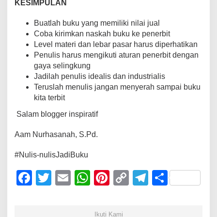
KESIMPULAN
Buatlah buku yang memiliki nilai jual
Coba kirimkan naskah buku ke penerbit
Level materi dan lebar pasar harus diperhatikan
Penulis harus mengikuti aturan penerbit dengan
gaya selingkung
Jadilah penulis idealis dan industrialis
Teruslah menulis jangan menyerah sampai buku
kita terbit
Salam blogger inspiratif
Aam Nurhasanah, S.Pd.
#Nulis-nulisJadiBuku
F
T
E
W
Pi
C
T
S
a
wi
m
h
nt
o
el
h
c
tt
ail
at
er
p
e
ar
Ikuti Kami