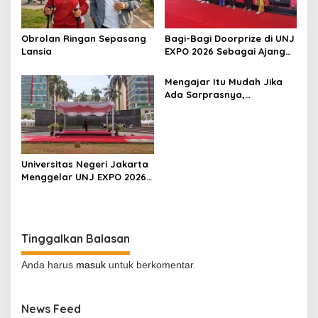
Obrolan Ringan Sepasang
Bagi-Bagi Doorprize di UNJ
Lansia
EXPO 2026 Sebagai Ajang
Inovasi, Kreativitas, dan
Kolaborasi Sivitas
Mengajar Itu Mudah Jika
Akademika
Ada Sarprasnya,
Benarkah?
Universitas Negeri Jakarta
Menggelar UNJ EXPO 2026
di Kampus A, Dalam
Rangka Dies Natalis UNJ
ke-62
Tinggalkan Balasan
Anda harus
masuk
untuk berkomentar.
News Feed