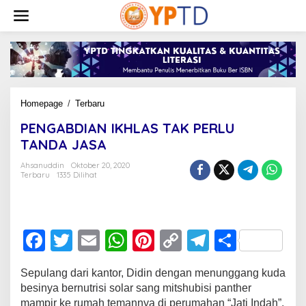
Lewati
ke
konten
PENGABDIAN
Homepage
/
Terbaru
IKHLAS
PENGABDIAN IKHLAS TAK PERLU
TAK
PERLU
TANDA JASA
TANDA
JASA
Ahsanuddin
Oktober 20, 2020
Terbaru
1335 Dilihat
F
T
E
W
Pi
C
T
S
a
wi
m
h
nt
o
el
h
Sepulang dari kantor, Didin dengan menunggang kuda
c
tt
ail
at
er
p
e
ar
besinya bernutrisi solar sang mitshubisi panther
e
er
s
e
y
gr
e
mampir ke rumah temannya di perumahan “Jati Indah”.