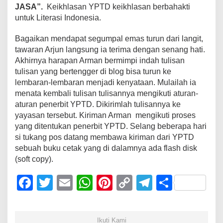
JASA”.
Keikhlasan YPTD keikhlasan berbahakti
untuk Literasi Indonesia.
Bagaikan mendapat segumpal emas turun dari langit,
tawaran Arjun langsung ia terima dengan senang hati.
Akhirnya harapan Arman bermimpi indah tulisan
tulisan yang bertengger di blog bisa turun ke
lembaran-lembaran menjadi kenyataan. Mulailah ia
menata kembali tulisan tulisannya mengikuti aturan-
aturan penerbit YPTD. Dikirimlah tulisannya ke
yayasan tersebut. Kiriman Arman mengikuti proses
yang ditentukan penerbit YPTD. Selang beberapa hari
si tukang pos datang membawa kiriman dari YPTD
sebuah buku cetak yang di dalamnya ada flash disk
(soft copy).
F
T
E
W
Pi
C
T
S
a
wi
m
h
nt
o
el
h
c
tt
ail
at
er
p
e
ar
Ikuti Kami