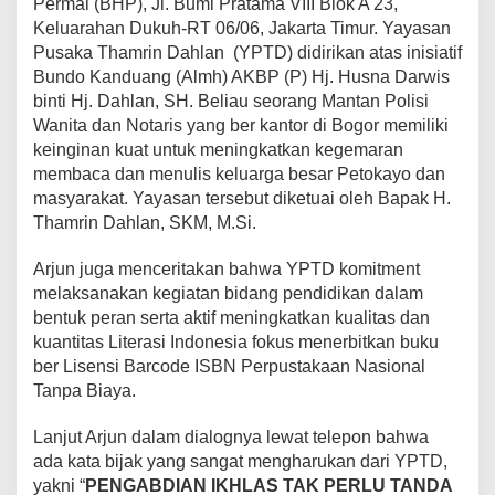
Permai (BHP), Jl. Bumi Pratama VIII Blok A 23,
Keluarahan Dukuh-RT 06/06, Jakarta Timur. Yayasan
Pusaka Thamrin Dahlan (YPTD) didirikan atas inisiatif
Bundo Kanduang (Almh) AKBP (P) Hj. Husna Darwis
binti Hj. Dahlan, SH. Beliau seorang Mantan Polisi
Wanita dan Notaris yang ber kantor di Bogor memiliki
keinginan kuat untuk meningkatkan kegemaran
membaca dan menulis keluarga besar Petokayo dan
masyarakat. Yayasan tersebut diketuai oleh Bapak H.
Thamrin Dahlan, SKM, M.Si.
Arjun juga menceritakan bahwa YPTD komitment
melaksanakan kegiatan bidang pendidikan dalam
bentuk peran serta aktif meningkatkan kualitas dan
kuantitas Literasi Indonesia fokus menerbitkan buku
ber Lisensi Barcode ISBN Perpustakaan Nasional
Tanpa Biaya.
Lanjut Arjun dalam dialognya lewat telepon bahwa
ada kata bijak yang sangat mengharukan dari YPTD,
yakni “
PENGABDIAN IKHLAS TAK PERLU TANDA