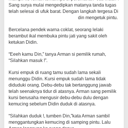
Sang surya mulai mengedipkan matanya tanda tugas
b
A
st
Li
a
telah selesai di ufuk barat. Dengan langkah tergesa Di
o
p
n
m
din mengetuk pintu.
o
p
k
Bercelana pendek warna coklat, seorang lelaki
k
berambut ikal membuka pintu jati yang sakit oleh
ketukan Didin.
“Eeeh kamu Din,” tanya Arman si pemilik rumah,
“Silahkan masuk !”.
Kursi empuk di ruang tamu sudah lama sekali
menunggu Didin. Kursi empuk sudah lama tidak
diduduki orang. Debu-debu tak bertanggung jawab
telah seenaknya tidur di atasnya. Arman sang pemilik
kursi berusaha mengusir debu-debu dulu dengan
kemucing sebelum Didin duduk di atasnya.
“Silahkan duduk !, tumben Din,”kata Arman sambil
menggantungkan kemucing di samping pintu. Lalu