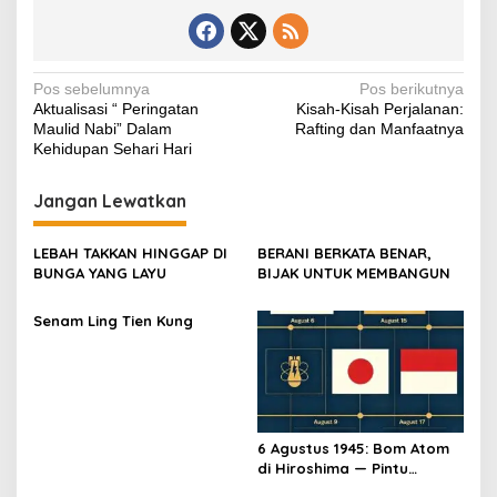
e
er
s
e
y
gr
e
b
A
st
Li
a
o
p
n
m
Navigasi
Pos sebelumnya
Pos berikutnya
Aktualisasi “ Peringatan
Kisah-Kisah Perjalanan:
o
p
k
pos
Maulid Nabi” Dalam
Rafting dan Manfaatnya
k
Kehidupan Sehari Hari
Jangan Lewatkan
LEBAH TAKKAN HINGGAP DI
BERANI BERKATA BENAR,
BUNGA YANG LAYU
BIJAK UNTUK MEMBANGUN
Senam Ling Tien Kung
6 Agustus 1945: Bom Atom
di Hiroshima — Pintu
Gerbang Kemerdekaan