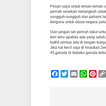
Pesan saya untuk teman-teman se
pernah sesekali melangkah untuk
sungguh-sungguh dan pahami la
berguna untuk dasar negara yaitu
Dan jangan lah pernah takut unt
beri tahu apabila ada yang sala
bathil,semua ada di tangan warg
Jika hal kecil saja di hiraukan
45,garuda di dadaku garuda ke
F
T
E
W
Pi
a
wi
m
h
nt
c
tt
ail
at
er
e
er
s
e
b
A
st