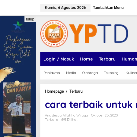
Lewati
Kamis, 6 Agustus 2026
ke
Tambahkan Menu
konten
tutup
Login / Masuk
Home
Terbaru
Human
Pahlawan
Media
Olahraga
Teknologi
Kuline
cara
Homepage
/
Terbaru
terbaik
cara terbaik untuk
untuk
menjadi
generasi
Anastesya Alfatiha Wijaya
Oktober 25, 2020
emas
Terbaru
691 Dilihat