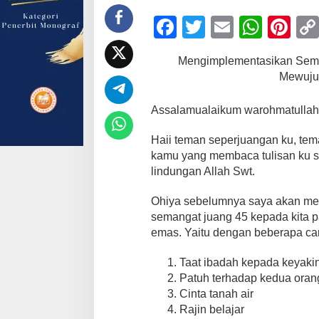
F
T
E
W
Pi
a
wi
m
h
nt
Mengimplementasikan Sem
c
tt
ail
at
er
Mewuju
e
er
s
e
Assalamualaikum warohmatullahi
b
A
st
o
p
Haii teman seperjuangan ku, tem
kamu yang membaca tulisan ku se
o
p
lindungan Allah Swt.
k
Ohiya sebelumnya saya akan me
semangat juang 45 kepada kita 
emas. Yaitu dengan beberapa cara
Taat ibadah kepada keyak
Patuh terhadap kedua oran
Cinta tanah air
Rajin belajar