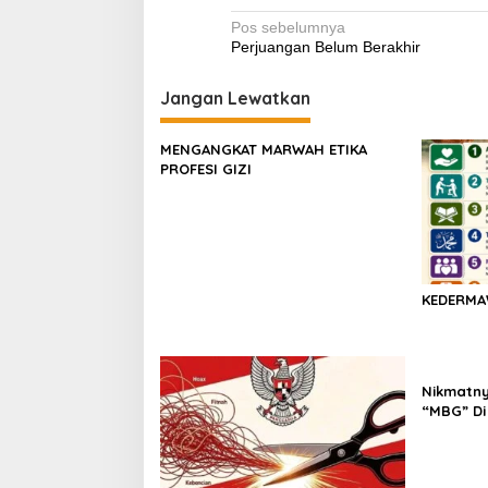
o
p
Navigasi
Pos sebelumnya
Perjuangan Belum Berakhir
o
p
pos
k
Jangan Lewatkan
MENGANGKAT MARWAH ETIKA
PROFESI GIZI
KEDERM
Nikmatn
“MBG” Di