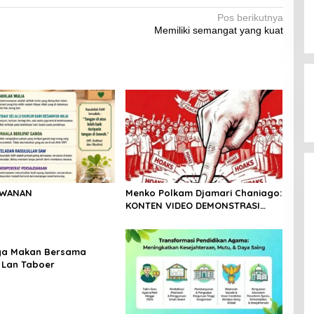
n
m
Pos berikutnya
Memiliki semangat yang kuat
k
AWANAN
Menko Polkam Djamari Chaniago:
KONTEN VIDEO DEMONSTRASI
TERSEBAR ADALAH HOAKS
ya Makan Bersama
 Lan Taboer