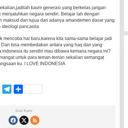
kalian,jadilah kaum generasi yang berkelas jangan
 menjatuhkan negara sendiri. Belajar lah dengan
h maksud dan tujua dari adanya amandemen dasar yang
 ideologi pancasila
uk mencoba hal baru,karena kita sama-sama belajar jadi
h. Dan bisa membedakan antara yang haq dan yang
a indonesia itu sendiri mau dibawa kemana negara ini?
.Semangat untuk para teman-teman sekalian semangat
bangsaan ku. I LOVE INDONESIA
C
T
S
o
el
h
p
e
ar
Ikuti Kami
y
gr
e
Li
a