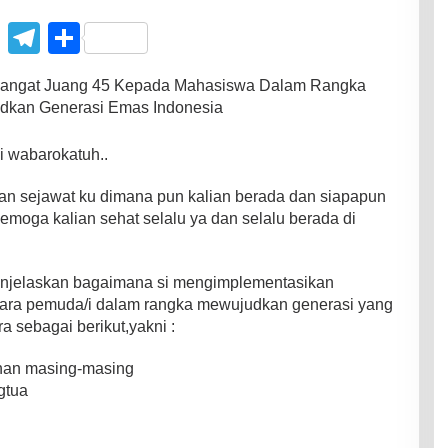
C
T
S
o
el
h
angat Juang 45 Kepada Mahasiswa Dalam Rangka
p
e
ar
dkan Generasi Emas Indonesia
y
gr
e
 wabarokatuh..
Li
a
n
m
an sejawat ku dimana pun kalian berada dan siapapun
moga kalian sehat selalu ya dan selalu berada di
k
njelaskan bagaimana si mengimplementasikan
para pemuda/i dalam rangka mewujudkan generasi yang
 sebagai berikut,yakni :
inan masing-masing
gtua