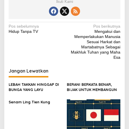
Ikuti Kami
e
er
s
e
y
gr
e
b
A
st
Li
a
o
p
n
m
Navigasi
Pos sebelumnya
Pos berikutnya
Hidup Tanpa TV
Mengakui dan
o
p
k
pos
Memperlakukan Manusia
k
Sesuai Harkat dan
Martabatnya Sebagai
Makhluk Tuhan yang Maha
Esa
Jangan Lewatkan
LEBAH TAKKAN HINGGAP DI
BERANI BERKATA BENAR,
BUNGA YANG LAYU
BIJAK UNTUK MEMBANGUN
Senam Ling Tien Kung