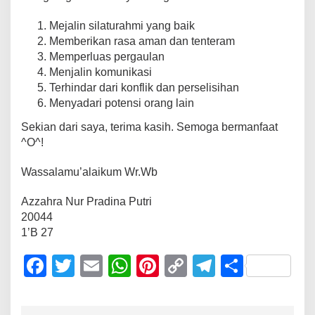
Mejalin silaturahmi yang baik
Memberikan rasa aman dan tenteram
Memperluas pergaulan
Menjalin komunikasi
Terhindar dari konflik dan perselisihan
Menyadari potensi orang lain
Sekian dari saya, terima kasih. Semoga bermanfaat
^O^!
Wassalamu’alaikum Wr.Wb
Azzahra Nur Pradina Putri
20044
1’B 27
F
T
E
W
Pi
C
T
S
a
wi
m
h
nt
o
el
h
c
tt
ail
at
er
p
e
ar