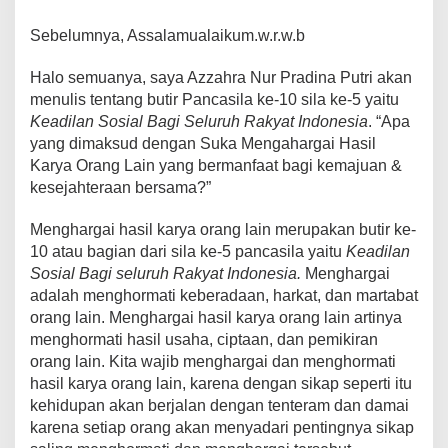
c
tt
ail
at
er
p
e
ar
Sebelumnya, Assalamualaikum.w.r.w.b
e
er
s
e
y
gr
e
Halo semuanya, saya Azzahra Nur Pradina Putri akan
b
A
st
Li
a
menulis tentang butir Pancasila ke-10 sila ke-5 yaitu
o
p
n
m
Keadilan Sosial Bagi Seluruh Rakyat Indonesia
. “Apa
yang dimaksud dengan Suka Mengahargai Hasil
o
p
k
Karya Orang Lain yang bermanfaat bagi kemajuan &
k
kesejahteraan bersama?”
Menghargai hasil karya orang lain merupakan butir ke-
10 atau bagian dari sila ke-5 pancasila yaitu
Keadilan
Sosial Bagi seluruh Rakyat Indonesia.
Menghargai
adalah menghormati keberadaan, harkat, dan martabat
orang lain. Menghargai hasil karya orang lain artinya
menghormati hasil usaha, ciptaan, dan pemikiran
orang lain. Kita wajib menghargai dan menghormati
hasil karya orang lain, karena dengan sikap seperti itu
kehidupan akan berjalan dengan tenteram dan damai
karena setiap orang akan menyadari pentingnya sikap