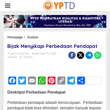
Lewati
ke
konten
Bijak
Homepage
/
Sosbud
Menyikapi
Bijak Menyikapi Perbedaan Pendapat
Perbedaan
Pendapat
Thamrin Dahlan
September 12, 2020
Sosbud
671 Dilihat
F
T
E
W
Pi
C
T
S
a
wi
m
h
nt
o
el
h
Deskripsi Perbedaan Pendapat
c
tt
ail
at
er
p
e
ar
e
er
s
e
y
gr
e
Perbedaan pendapat adalah keniscayaan. Perbedaan
pendapat tidak bisa dihindari, semakin banyak kepala