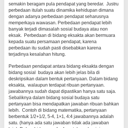
b
A
st
Li
a
semakin beragam pula pendapat yang beredar. Justru
o
p
n
m
perbedaan itulah suatu dinamika kehidupan dimana
dengan adanya perbedaan pendapat seharusnya
o
p
k
memperkaya wawasan. Perbedaan pendapat lebih
k
banyak terjadi dimasalah sosial budaya atau non
eksak. Perbedaan di bidang eksakta akan bermuara
kepada suatu persamaan pendapat, karena
perbedaan itu sudah pasti disebabkan karena
terjadinya kesalahan hitung.
Perbedaan pendapat antara bidang eksakta dengan
bidang sosial budaya akan lebih jelas bila di
deskripsikan dalam bentuk pertanyaan. Dalam bidang
eksakta, walaupun terdapat ribuan pertanyaan.
jawabannya sudah dapat dipastikan hanya satu saja.
Sebaliknya dalam bidang sosial budaya satu
pertanyaan bisa mendapatkan jawaban ribuan bahkan
lebih. Contoh di bidang matematika, pertanyaan
berbentuk 1/2+1/2, 5-4, 1×1, 4:4 jawabannya adalah
satu. (hanya ada satu jawaban tidak ada jawaban