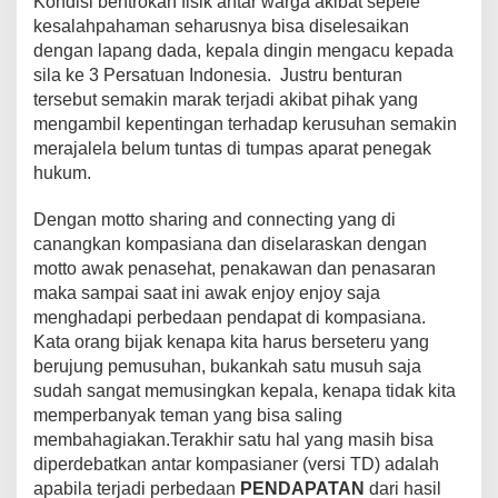
Kondisi bentrokan fisik antar warga akibat sepele
kesalahpahaman seharusnya bisa diselesaikan
dengan lapang dada, kepala dingin mengacu kepada
sila ke 3 Persatuan Indonesia. Justru benturan
tersebut semakin marak terjadi akibat pihak yang
mengambil kepentingan terhadap kerusuhan semakin
merajalela belum tuntas di tumpas aparat penegak
hukum.
Dengan motto sharing and connecting yang di
canangkan kompasiana dan diselaraskan dengan
motto awak penasehat, penakawan dan penasaran
maka sampai saat ini awak enjoy enjoy saja
menghadapi perbedaan pendapat di kompasiana.
Kata orang bijak kenapa kita harus berseteru yang
berujung pemusuhan, bukankah satu musuh saja
sudah sangat memusingkan kepala, kenapa tidak kita
memperbanyak teman yang bisa saling
membahagiakan.Terakhir satu hal yang masih bisa
diperdebatkan antar kompasianer (versi TD) adalah
apabila terjadi perbedaan
PENDAPATAN
dari hasil