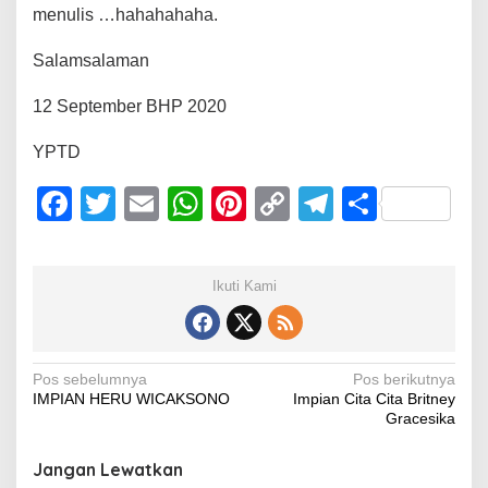
menulis …hahahahaha.
Salamsalaman
12 September BHP 2020
YPTD
F
T
E
W
Pi
C
T
S
a
wi
m
h
nt
o
el
h
c
tt
ail
at
er
p
e
ar
Ikuti Kami
e
er
s
e
y
gr
e
b
A
st
Li
a
o
p
n
m
Navigasi
Pos sebelumnya
Pos berikutnya
IMPIAN HERU WICAKSONO
Impian Cita Cita Britney
o
p
k
pos
Gracesika
k
Jangan Lewatkan