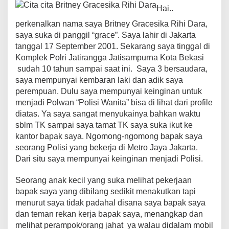
e
er
s
e
y
gr
e
Hai..
b
A
st
Li
a
perkenalkan nama saya Britney Gracesika Rihi Dara,
saya suka di panggil “grace”. Saya lahir di Jakarta
o
p
n
m
tanggal 17 September 2001. Sekarang saya tinggal di
o
p
k
Komplek Polri Jatirangga Jatisampurna Kota Bekasi
sudah 10 tahun sampai saat ini. Saya 3 bersaudara,
k
saya mempunyai kembaran laki dan adik saya
perempuan. Dulu saya mempunyai keinginan untuk
menjadi Polwan “Polisi Wanita” bisa di lihat dari profile
diatas. Ya saya sangat menyukainya bahkan waktu
sblm TK sampai saya tamat TK saya suka ikut ke
kantor bapak saya. Ngomong-ngomong bapak saya
seorang Polisi yang bekerja di Metro Jaya Jakarta.
Dari situ saya mempunyai keinginan menjadi Polisi.
Seorang anak kecil yang suka melihat pekerjaan
bapak saya yang dibilang sedikit menakutkan tapi
menurut saya tidak padahal disana saya bapak saya
dan teman rekan kerja bapak saya, menangkap dan
melihat perampok/orang jahat ya walau didalam mobil