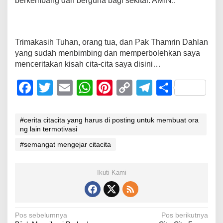
berkembang dan berguna bagi sekitar. AMIN..
Trimakasih Tuhan, orang tua, dan Pak Thamrin Dahlan
yang sudah menbimbing dan memperbolehkan saya
menceritakan kisah cita-cita saya disini…
F
T
E
W
Pi
C
T
S
a
wi
m
h
nt
o
el
h
c
tt
ail
at
er
p
e
ar
#cerita citacita yang harus di posting untuk membuat ora
ng lain termotivasi
e
er
s
e
y
gr
e
#semangat mengejar citacita
b
A
st
Li
a
o
p
n
m
Ikuti Kami
o
p
k
k
Navigasi
Pos sebelumnya
Pos berikutnya