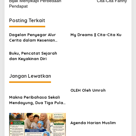
Bijak Menyikapi Perbedaan
Cita-Cita Fanny
pos
Pendapat
Posting Terkait
Dagelan Penyegar Alur
My Dreams || Cita-Cita Ku
Cerita dalam Kesenian
Ketoprak
Buku, Pencatat Sejarah
dan Keyakinan Diri
Jangan Lewatkan
OLEH Oleh Umroh
Makna Peribahasa Sekali
Mendayung, Dua Tiga Pulau
Terlampaui
Agenda Harian Muslim