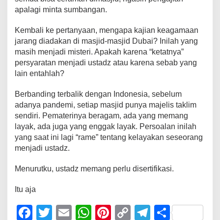
apalagi minta sumbangan.
Kembali ke pertanyaan, mengapa kajian keagamaan
jarang diadakan di masjid-masjid Dubai? Inilah yang
masih menjadi misteri. Apakah karena “ketatnya”
persyaratan menjadi ustadz atau karena sebab yang
lain entahlah?
Berbanding terbalik dengan Indonesia, sebelum
adanya pandemi, setiap masjid punya majelis taklim
sendiri. Pematerinya beragam, ada yang memang
layak, ada juga yang enggak layak. Persoalan inilah
yang saat ini lagi “rame” tentang kelayakan seseorang
menjadi ustadz.
Menurutku, ustadz memang perlu disertifikasi.
Itu aja
F
T
E
W
Pi
C
T
S