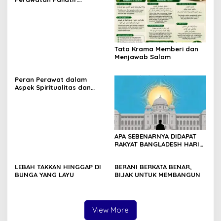
Menjaga Martabat dan
Kualitas Hidup Pasien
hingga Akhir Kehidupan
Tata Krama Memberi dan
Menjawab Salam
Peran Perawat dalam
Aspek Spiritualitas dan
Bimbingan Rohani Pasien
APA SEBENARNYA DIDAPAT
RAKYAT BANGLADESH HARI
INI?
LEBAH TAKKAN HINGGAP DI
BERANI BERKATA BENAR,
BUNGA YANG LAYU
BIJAK UNTUK MEMBANGUN
View More