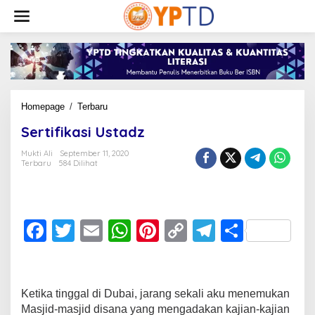
Lewati
ke
konten
Sertifikasi
Homepage
/
Terbaru
Ustadz
Sertifikasi Ustadz
Mukti Ali
September 11, 2020
Terbaru
584 Dilihat
F
T
E
W
Pi
C
T
S
a
wi
m
h
nt
o
el
h
c
tt
ail
at
er
p
e
ar
e
er
s
e
y
gr
e
Ketika tinggal di Dubai, jarang sekali aku menemukan
Masjid-masjid disana yang mengadakan kajian-kajian