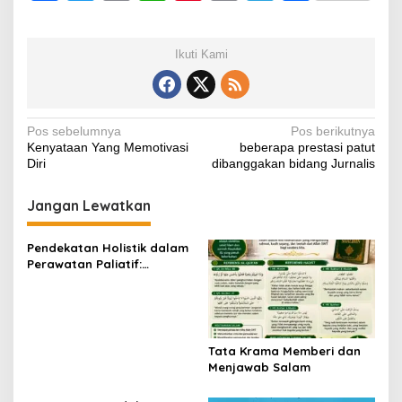
a
wi
m
h
nt
o
el
h
c
tt
ail
at
er
p
e
ar
Ikuti Kami
e
er
s
e
y
gr
e
b
A
st
Li
a
o
p
n
m
Navigasi
Pos sebelumnya
Pos berikutnya
Kenyataan Yang Memotivasi
beberapa prestasi patut
o
p
k
pos
Diri
dibanggakan bidang Jurnalis
k
Jangan Lewatkan
Pendekatan Holistik dalam
Perawatan Paliatif:
Menjaga Martabat dan
Kualitas Hidup Pasien
hingga Akhir Kehidupan
Tata Krama Memberi dan
Menjawab Salam