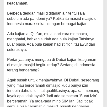
b
A
st
Li
a
keagamaan.
o
p
n
m
Berbeda dengan masjid ditanah air, tentu saja
o
p
k
sebelum ada pandemi ya? Ketika itu masjid-masjid di
k
Indonesia marak sekali dengan berbagai kajian.
Ada kajian al-Qur’an, mulai dari cara membaca,
menghafal, bahkan sudah ada pula kajian Tafsirnya.
Luar biasa. Ada pula kajian hadist, fiqh, tasawuf dan
seterusnya.
Pertanyaaanya, mengapa di Dubai kajian keagaman
di masjid-masjid begitu redup? Sedang di Indonesia
terang benderang?
Agak susah untuk menjawabnya. Di Dubai, seseorang
yang mau berceramah dimasjid kudu punya izin
terlebih dahulu, dilihat qualifikasinya, apakah memang
layak apa tidak layak? Jadi ada semacam “Surat izin”
berceramah. Ya rada-rada mirip SIM lah. Jadi tidak
semua bisa ceramah dimasjid, ngasih pengajian