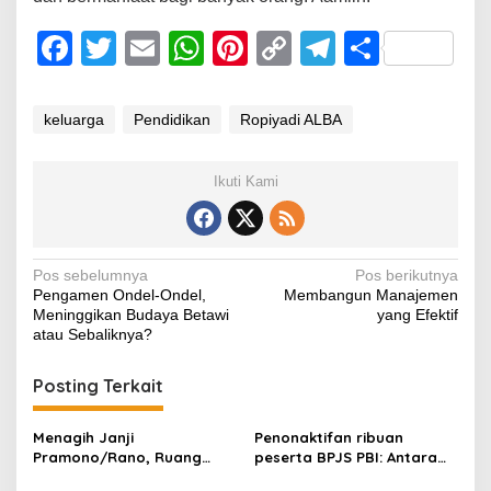
F
T
E
W
Pi
C
T
S
a
wi
m
h
nt
o
el
h
c
tt
ail
at
er
p
e
ar
keluarga
Pendidikan
Ropiyadi ALBA
e
er
s
e
y
gr
e
b
A
st
Li
a
Ikuti Kami
o
p
n
m
o
p
k
Navigasi
Pos sebelumnya
Pos berikutnya
k
Pengamen Ondel-Ondel,
Membangun Manajemen
pos
Meninggikan Budaya Betawi
yang Efektif
atau Sebaliknya?
Posting Terkait
Menagih Janji
Penonaktifan ribuan
Pramono/Rano, Ruang
peserta BPJS PBI: Antara
Kelas Dijadikan Parkir
Validasi Data dan Hak