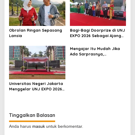
Obrolan Ringan Sepasang
Bagi-Bagi Doorprize di UNJ
Lansia
EXPO 2026 Sebagai Ajang
Inovasi, Kreativitas, dan
Kolaborasi Sivitas
Mengajar Itu Mudah Jika
Akademika
Ada Sarprasnya,
Benarkah?
Universitas Negeri Jakarta
Menggelar UNJ EXPO 2026
di Kampus A, Dalam
Rangka Dies Natalis UNJ
ke-62
Tinggalkan Balasan
Anda harus
masuk
untuk berkomentar.