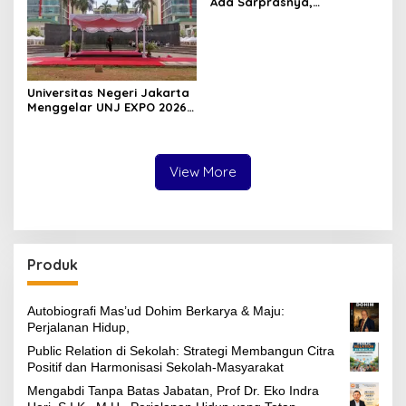
Ada Sarprasnya,
Benarkah?
Universitas Negeri Jakarta
Menggelar UNJ EXPO 2026
di Kampus A, Dalam
Rangka Dies Natalis UNJ
ke-62
View More
Produk
Autobiografi Mas’ud Dohim Berkarya & Maju:
Perjalanan Hidup,
Public Relation di Sekolah: Strategi Membangun Citra
Positif dan Harmonisasi Sekolah-Masyarakat
Mengabdi Tanpa Batas Jabatan, Prof Dr. Eko Indra