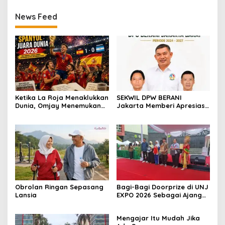
News Feed
Ketika La Roja Menaklukkan
SEKWIL DPW BERANI
Dunia, Omjay Menemukan
Jakarta Memberi Apresiasi
Makna Kemenangan yang
untuk DPC BERANI Jakarta
Sesungguhnya
Barat Dalam RAKORWIL
BERANI Jakarta
Obrolan Ringan Sepasang
Bagi-Bagi Doorprize di UNJ
Lansia
EXPO 2026 Sebagai Ajang
Inovasi, Kreativitas, dan
Kolaborasi Sivitas
Mengajar Itu Mudah Jika
Akademika