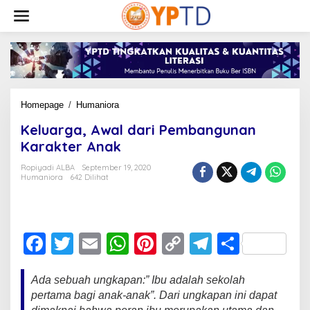
Lewati
ke
konten
Keluarga,
Homepage
/
Humaniora
Awal
Keluarga, Awal dari Pembangunan
dari
Pembangunan
Karakter Anak
Karakter
Anak
Ropiyadi ALBA
September 19, 2020
Humaniora
642 Dilihat
F
T
E
W
Pi
C
T
S
a
wi
m
h
nt
o
el
h
Ada sebuah ungkapan:” Ibu adalah sekolah
c
tt
ail
at
er
p
e
ar
pertama bagi anak-anak”. Dari ungkapan ini dapat
e
er
s
e
y
gr
e