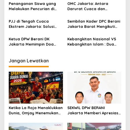
Motor, Siswa SD Tunas
Dasar Kesehatan Warga
Penanganan Siswa yang
OMC Jakarta: Antara
Karya 3 Belajar di Emperan
Melakukan Pencurian di
Darurat Cuaca dan
Sekolah
Akuntabilitas Anggaran Rp
31 Miliar
PJJ di Tengah Cuaca
Sembilan Kader DPC Berani
Ekstrem Jakarta: Solusi
Jakarta Barat Mengikuti
Adaptif atau Krisis Baru
Pendidikan Kader Badan
Pendidikan?
Partai dan Instruktur DPP
Ketua DPW Berani DK
Kebangkitan Nasional VS
Berani 2025
Jakarta Memimpin Doa
Kebangkitan Islam : Dua
Dalam Pendidikan Kader
Arus Besar, Satu Tujuan
Badan Partai dan
Indonesia Merdeka
Instruktur DPP Berani 2025
Jangan Lewatkan
Ketika La Roja Menaklukkan
SEKWIL DPW BERANI
Dunia, Omjay Menemukan
Jakarta Memberi Apresiasi
Makna Kemenangan yang
untuk DPC BERANI Jakarta
Sesungguhnya
Barat Dalam RAKORWIL
BERANI Jakarta