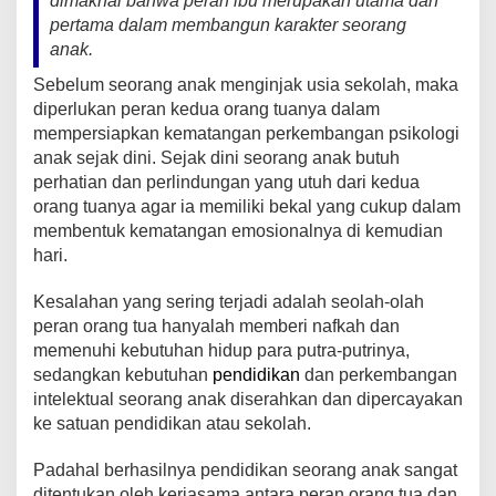
dimaknai bahwa peran ibu merupakan utama dan
pertama dalam membangun karakter seorang
b
A
st
Li
a
anak.
o
p
n
m
Sebelum seorang anak menginjak usia sekolah, maka
o
p
k
diperlukan peran kedua orang tuanya dalam
k
mempersiapkan kematangan perkembangan psikologi
anak sejak dini. Sejak dini seorang anak butuh
perhatian dan perlindungan yang utuh dari kedua
orang tuanya agar ia memiliki bekal yang cukup dalam
membentuk kematangan emosionalnya di kemudian
hari.
Kesalahan yang sering terjadi adalah seolah-olah
peran orang tua hanyalah memberi nafkah dan
memenuhi kebutuhan hidup para putra-putrinya,
sedangkan kebutuhan
pendidikan
dan perkembangan
intelektual seorang anak diserahkan dan dipercayakan
ke satuan pendidikan atau sekolah.
Padahal berhasilnya pendidikan seorang anak sangat
ditentukan oleh kerjasama antara peran orang tua dan