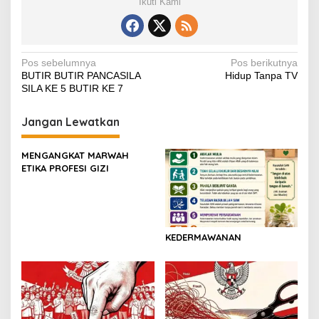
Ikuti Kami
e
er
s
e
y
gr
e
b
A
st
Li
a
o
p
n
m
Navigasi
Pos sebelumnya
Pos berikutnya
BUTIR BUTIR PANCASILA
Hidup Tanpa TV
o
p
k
pos
SILA KE 5 BUTIR KE 7
k
Jangan Lewatkan
MENGANGKAT MARWAH
ETIKA PROFESI GIZI
KEDERMAWANAN