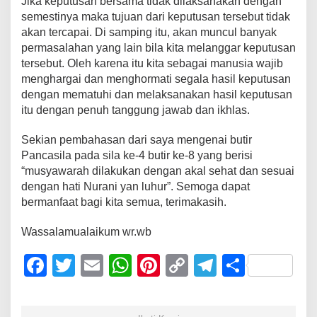
Jika keputusan bersama tidak dilaksanakan dengan
semestinya maka tujuan dari keputusan tersebut tidak
akan tercapai. Di samping itu, akan muncul banyak
permasalahan yang lain bila kita melanggar keputusan
tersebut. Oleh karena itu kita sebagai manusia wajib
menghargai dan menghormati segala hasil keputusan
dengan mematuhi dan melaksanakan hasil keputusan
itu dengan penuh tanggung jawab dan ikhlas.
Sekian pembahasan dari saya mengenai butir
Pancasila pada sila ke-4 butir ke-8 yang berisi
“musyawarah dilakukan dengan akal sehat dan sesuai
dengan hati Nurani yan luhur”. Semoga dapat
bermanfaat bagi kita semua, terimakasih.
Wassalamualaikum wr.wb
F
T
E
W
Pi
C
T
S
a
wi
m
h
nt
o
el
h
c
tt
ail
at
er
p
e
ar