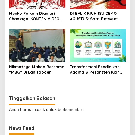
Menko Polkam Djamari
DI BALIK RIUH ISU DEMO
Chaniago: KONTEN VIDEO
AGUSTUS: Saat Retweet
DEMONSTRASI TERSEBAR
Lebih Banyak dari
ADALAH HOAKS
Pendapat
Nikmatnya Makan Bersama
Transformasi Pendidikan
“MBG” Di Lan Taboer
Agama & Pesantten Kian
Unggul & Berdaya Saing
Tinggalkan Balasan
Anda harus
masuk
untuk berkomentar.
News Feed