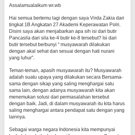
e
er
s
e
y
gr
e
Assalamualaikum wr.wb
b
A
st
Li
a
Hai semua bertemu lagi dengan saya Virda Zakia dari
o
p
n
m
tingkat 1B Angkatan 27 Akademi Keperawatan Polri.
Disini saya akan menjabarkan apa sih isi dari butir
o
p
k
Pancasila dari sila ke-4 butir ke-8 tersebut? Isi dari
k
butir tersebut berbunyi “ musyawarah dilakukan
dengan akal sehat dan sesuai dengan hati nurani
yang luhur”.
Teman-teman, apasih musyawarah itu? Musyawarah
adalah suatu upaya yang dilakukan secara Bersama-
sama dengan sikap yang saling menghargai satu
sama lain, dengan adanya musyawarah kita akan
menemukan solusi dari permasalahan tersebut
dengan baik. Jadi, di dalam musyawarah itu kita harus
saling menghargai antara pendapat satu dengan yang
lainnya.
Sebagai warga negara Indonesia kita mempunyai