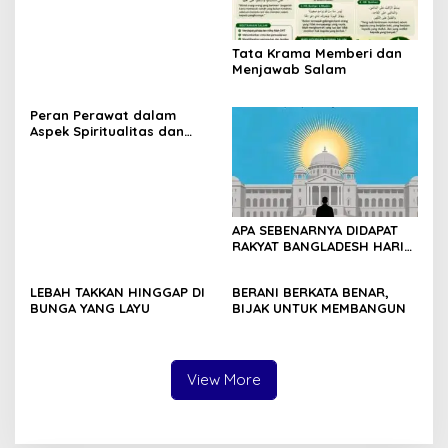
hingga Akhir Kehidupan
Tata Krama Memberi dan
Menjawab Salam
Peran Perawat dalam
Aspek Spiritualitas dan
Bimbingan Rohani Pasien
APA SEBENARNYA DIDAPAT
RAKYAT BANGLADESH HARI
INI?
LEBAH TAKKAN HINGGAP DI
BERANI BERKATA BENAR,
BUNGA YANG LAYU
BIJAK UNTUK MEMBANGUN
View More