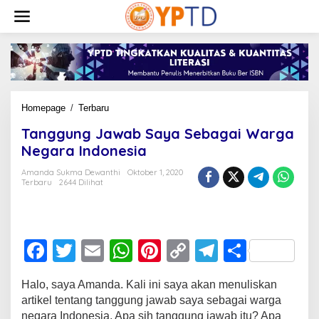
Lewati
ke
konten
Tanggung
Homepage
/
Terbaru
Jawab
Tanggung Jawab Saya Sebagai Warga
Saya
Sebagai
Negara Indonesia
Warga
Negara
Amanda Sukma Dewanthi
Oktober 1, 2020
Terbaru
2644 Dilihat
Indonesia
F
T
E
W
Pi
C
T
S
a
wi
m
h
nt
o
el
h
Halo, saya Amanda. Kali ini saya akan menuliskan
c
tt
ail
at
er
p
e
ar
artikel tentang tanggung jawab saya sebagai warga
e
er
s
e
y
gr
e
negara Indonesia. Apa sih tanggung jawab itu? Apa