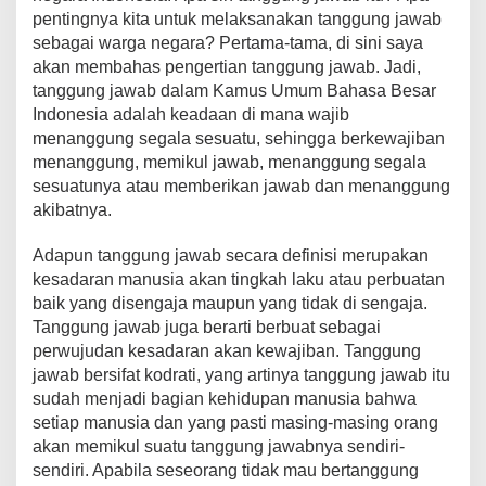
pentingnya kita untuk melaksanakan tanggung jawab
b
A
st
Li
a
sebagai warga negara? Pertama-tama, di sini saya
o
p
n
m
akan membahas pengertian tanggung jawab. Jadi,
tanggung jawab dalam Kamus Umum Bahasa Besar
o
p
k
Indonesia adalah keadaan di mana wajib
k
menanggung segala sesuatu, sehingga berkewajiban
menanggung, memikul jawab, menanggung segala
sesuatunya atau memberikan jawab dan menanggung
akibatnya.
Adapun tanggung jawab secara definisi merupakan
kesadaran manusia akan tingkah laku atau perbuatan
baik yang disengaja maupun yang tidak di sengaja.
Tanggung jawab juga berarti berbuat sebagai
perwujudan kesadaran akan kewajiban. Tanggung
jawab bersifat kodrati, yang artinya tanggung jawab itu
sudah menjadi bagian kehidupan manusia bahwa
setiap manusia dan yang pasti masing-masing orang
akan memikul suatu tanggung jawabnya sendiri-
sendiri. Apabila seseorang tidak mau bertanggung