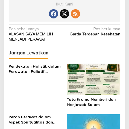
c
tt
ail
at
er
p
e
ar
Ikuti Kami
e
er
s
e
y
gr
e
b
A
st
Li
a
o
p
n
m
Navigasi
Pos sebelumnya
Pos berikutnya
ALASAN SAYA MEMILIH
Garda Terdepan Kesehatan
o
p
k
pos
MENJADI PERAWAT
k
Jangan Lewatkan
Pendekatan Holistik dalam
Perawatan Paliatif:
Menjaga Martabat dan
Kualitas Hidup Pasien
hingga Akhir Kehidupan
Tata Krama Memberi dan
Menjawab Salam
Peran Perawat dalam
Aspek Spiritualitas dan
Bimbingan Rohani Pasien