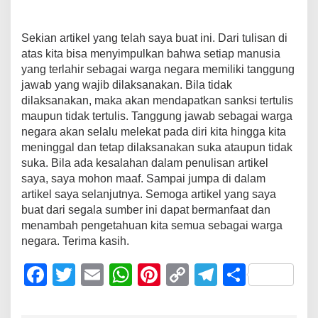
Sekian artikel yang telah saya buat ini. Dari tulisan di
atas kita bisa menyimpulkan bahwa setiap manusia
yang terlahir sebagai warga negara memiliki tanggung
jawab yang wajib dilaksanakan. Bila tidak
dilaksanakan, maka akan mendapatkan sanksi tertulis
maupun tidak tertulis. Tanggung jawab sebagai warga
negara akan selalu melekat pada diri kita hingga kita
meninggal dan tetap dilaksanakan suka ataupun tidak
suka. Bila ada kesalahan dalam penulisan artikel
saya, saya mohon maaf. Sampai jumpa di dalam
artikel saya selanjutnya. Semoga artikel yang saya
buat dari segala sumber ini dapat bermanfaat dan
menambah pengetahuan kita semua sebagai warga
negara. Terima kasih.
F
T
E
W
Pi
C
T
S
a
wi
m
h
nt
o
el
h