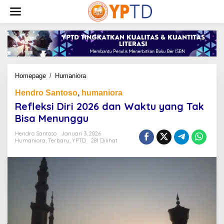
Lewati
ke
konten
Refleksi
Homepage
/
Humaniora
Diri
Hendro Santoso
,
humaniora
2026
dan
Refleksi Diri 2026 dan Waktu yang Tak
Waktu
Bisa Menunggu
yang
Tak
Hendro Santoso
Januari 3, 2026
Bisa
Humaniora
,
Terbaru
,
YPTD
281 Dilihat
Menunggu