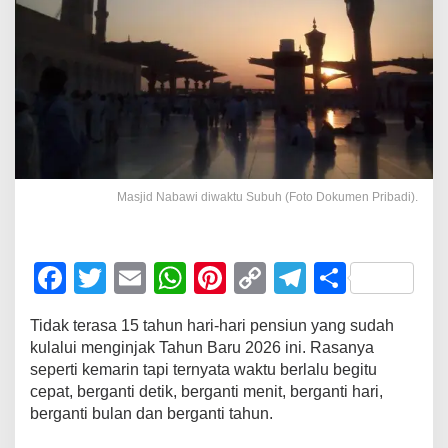
Masjid Nabawi diwaktu Subuh (Foto Dokumen Pribadi).
F
T
E
W
Pi
C
T
S
a
wi
m
h
nt
o
el
h
Tidak terasa 15 tahun hari-hari pensiun yang sudah
c
tt
ail
at
er
p
e
ar
kulalui menginjak Tahun Baru 2026 ini. Rasanya
e
er
s
e
y
gr
e
seperti kemarin tapi ternyata waktu berlalu begitu
cepat, berganti detik, berganti menit, berganti hari,
b
A
st
Li
a
berganti bulan dan berganti tahun.
o
p
n
m