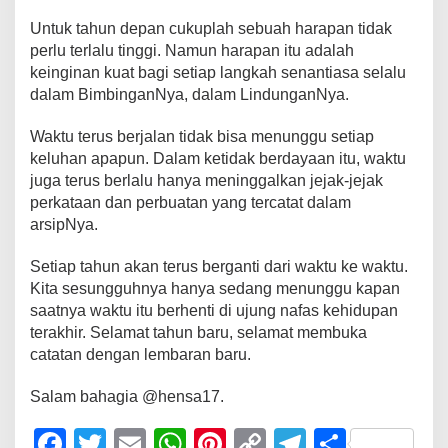
Untuk tahun depan cukuplah sebuah harapan tidak
perlu terlalu tinggi. Namun harapan itu adalah
keinginan kuat bagi setiap langkah senantiasa selalu
dalam BimbinganNya, dalam LindunganNya.
Waktu terus berjalan tidak bisa menunggu setiap
keluhan apapun. Dalam ketidak berdayaan itu, waktu
juga terus berlalu hanya meninggalkan jejak-jejak
perkataan dan perbuatan yang tercatat dalam
arsipNya.
Setiap tahun akan terus berganti dari waktu ke waktu.
Kita sesungguhnya hanya sedang menunggu kapan
saatnya waktu itu berhenti di ujung nafas kehidupan
terakhir. Selamat tahun baru, selamat membuka
catatan dengan lembaran baru.
Salam bahagia @hensa17.
F
T
E
W
Pi
C
T
S