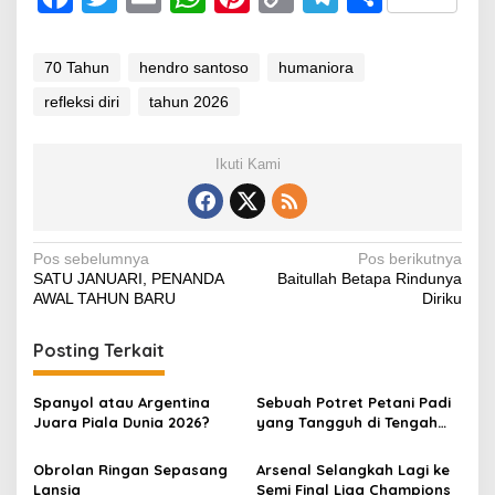
a
wi
m
h
nt
o
el
h
c
tt
ail
at
er
p
e
ar
70 Tahun
hendro santoso
humaniora
e
er
s
e
y
gr
e
refleksi diri
tahun 2026
b
A
st
Li
a
o
p
n
m
Ikuti Kami
o
p
k
k
Navigasi
Pos sebelumnya
Pos berikutnya
SATU JANUARI, PENANDA
Baitullah Betapa Rindunya
pos
AWAL TAHUN BARU
Diriku
Posting Terkait
Spanyol atau Argentina
Sebuah Potret Petani Padi
Juara Piala Dunia 2026?
yang Tangguh di Tengah
Kenaikan Harga BBM
Obrolan Ringan Sepasang
Arsenal Selangkah Lagi ke
Lansia
Semi Final Liga Champions